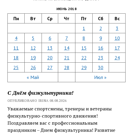
ИЮНЬ 2018
Пн
Вт
Ср
Чт
Пт
Сб
Вс
1
2
3
4
5
6
7
8
9
10
11
12
13
14
15
16
17
18
19
20
21
22
23
24
25
26
27
28
29
30
« Май
Июл »
С Днём физкультурника!
ОПУБЛИКОВАНО IRINA 08.08.2026
Уважаемые спортсмены, тренеры и ветераны
физкультурно-спортивного движения!
Поздравляем вас с профессиональным
праздником – Днем физкультурника! Развитие