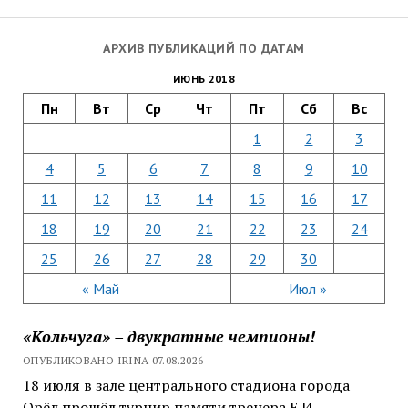
АРХИВ ПУБЛИКАЦИЙ ПО ДАТАМ
ИЮНЬ 2018
Пн
Вт
Ср
Чт
Пт
Сб
Вс
1
2
3
4
5
6
7
8
9
10
11
12
13
14
15
16
17
18
19
20
21
22
23
24
25
26
27
28
29
30
« Май
Июл »
«Кольчуга» – двукратные чемпионы!
ОПУБЛИКОВАНО IRINA 07.08.2026
18 июля в зале центрального стадиона города
Орёл прошёл турнир памяти тренера Е.И.