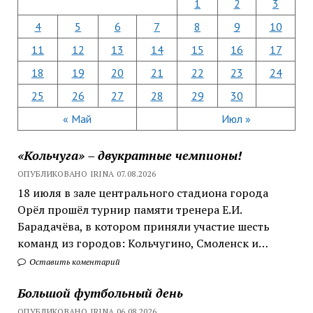
1
2
3
4
5
6
7
8
9
10
11
12
13
14
15
16
17
18
19
20
21
22
23
24
25
26
27
28
29
30
« Май
Июл »
«Кольчуга» – двукратные чемпионы!
ОПУБЛИКОВАНО IRINA 07.08.2026
18 июля в зале центрального стадиона города
Орёл прошёл турнир памяти тренера Е.И.
Барадачёва, в котором приняли участие шесть
команд из городов: Кольчугино, Смоленск и…
Оставить коментарий
Большой футбольный день
ОПУБЛИКОВАНО IRINA 06.08.2026