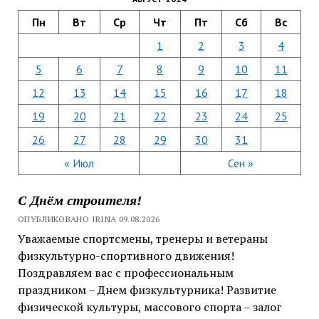
Пн
Вт
Ср
Чт
Пт
Сб
Вс
1
2
3
4
5
6
7
8
9
10
11
12
13
14
15
16
17
18
19
20
21
22
23
24
25
26
27
28
29
30
31
« Июл
Сен »
С Днём строителя!
ОПУБЛИКОВАНО IRINA 09.08.2026
Уважаемые спортсмены, тренеры и ветераны
физкультурно-спортивного движения!
Поздравляем вас с профессиональным
праздником – Днем физкультурника! Развитие
физической культуры, массового спорта – залог