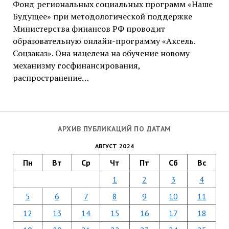
Фонд региональных социальных программ «Наше
Будущее» при методологической поддержке
Министерства финансов РФ проводит
образовательную онлайн-программу «Аксель.
Соцзаказ». Она нацелена на обучение новому
механизму госфинансирования,
распространение…
АРХИВ ПУБЛИКАЦИЙ ПО ДАТАМ
АВГУСТ 2024
Пн
Вт
Ср
Чт
Пт
Сб
Вс
1
2
3
4
5
6
7
8
9
10
11
12
13
14
15
16
17
18