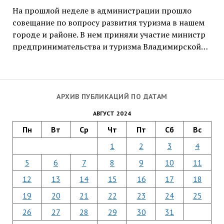
На прошлой неделе в администрации прошло
совещание по вопросу развития туризма в нашем
городе и районе. В нем приняли участие министр
предпринимательства и туризма Владимирской…
АРХИВ ПУБЛИКАЦИЙ ПО ДАТАМ
АВГУСТ 2024
Пн
Вт
Ср
Чт
Пт
Сб
Вс
1
2
3
4
5
6
7
8
9
10
11
12
13
14
15
16
17
18
19
20
21
22
23
24
25
26
27
28
29
30
31