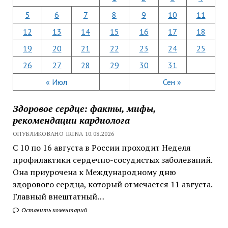
5
6
7
8
9
10
11
12
13
14
15
16
17
18
19
20
21
22
23
24
25
26
27
28
29
30
31
« Июл
Сен »
Здоровое сердце: факты, мифы,
рекомендации кардиолога
ОПУБЛИКОВАНО IRINA 10.08.2026
С 10 по 16 августа в России проходит Неделя
профилактики сердечно-сосудистых заболеваний.
Она приурочена к Международному дню
здорового сердца, который отмечается 11 августа.
Главный внештатный…
Оставить коментарий