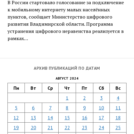
В России стартовало голосование за подключение
к мобильному интернету малых населённых
пунктов, сообщает Министерство цифрового
развития Владимирской области. Программа
устранения цифрового неравенства реализуется в
рамках…
АРХИВ ПУБЛИКАЦИЙ ПО ДАТАМ
АВГУСТ 2024
Пн
Вт
Ср
Чт
Пт
Сб
Вс
1
2
3
4
5
6
7
8
9
10
11
12
13
14
15
16
17
18
19
20
21
22
23
24
25