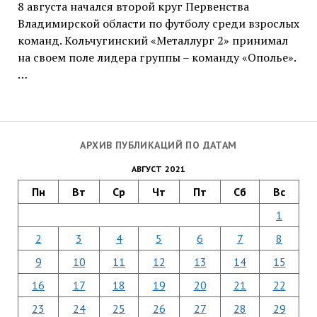
8 августа начался второй круг Первенства
Владимирской области по футболу среди взрослых
команд. Кольчугинский «Металлург 2» принимал
на своем поле лидера группы – команду «Ополье».
…
АРХИВ ПУБЛИКАЦИЙ ПО ДАТАМ
АВГУСТ 2021
Пн
Вт
Ср
Чт
Пт
Сб
Вс
1
2
3
4
5
6
7
8
9
10
11
12
13
14
15
16
17
18
19
20
21
22
23
24
25
26
27
28
29