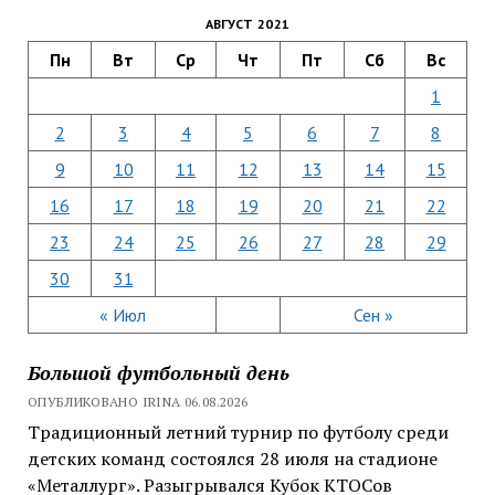
АВГУСТ 2021
Пн
Вт
Ср
Чт
Пт
Сб
Вс
1
2
3
4
5
6
7
8
9
10
11
12
13
14
15
16
17
18
19
20
21
22
23
24
25
26
27
28
29
30
31
« Июл
Сен »
Большой футбольный день
ОПУБЛИКОВАНО IRINA 06.08.2026
Традиционный летний турнир по футболу среди
детских команд состоялся 28 июля на стадионе
«Металлург». Разыгрывался Кубок КТОСов