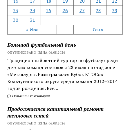
16
17
18
19
20
21
22
23
24
25
26
27
28
29
30
31
« Июл
Сен »
Большой футбольный день
ОПУБЛИКОВАНО IRINA 06.08.2026
Традиционный летний турнир по футболу среди
детских команд состоялся 28 июля на стадионе
«Металлург». Разыгрывался Кубок КТОСов
Кольчугинского округа среди команд 2012–2014
годов рождения. Все…
Оставить коментарий
Продолжается капитальный ремонт
тепловых сетей
ОПУБЛИКОВАНО IRINA 06.08.2026