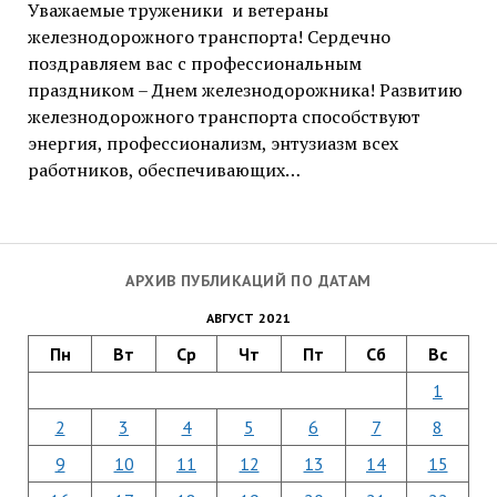
Уважаемые труженики и ветераны
железнодорожного транспорта! Сердечно
поздравляем вас с профессиональным
праздником – Днем железнодорожника! Развитию
железнодорожного транспорта способствуют
энергия, профессионализм, энтузиазм всех
работников, обеспечивающих…
АРХИВ ПУБЛИКАЦИЙ ПО ДАТАМ
АВГУСТ 2021
Пн
Вт
Ср
Чт
Пт
Сб
Вс
1
2
3
4
5
6
7
8
9
10
11
12
13
14
15