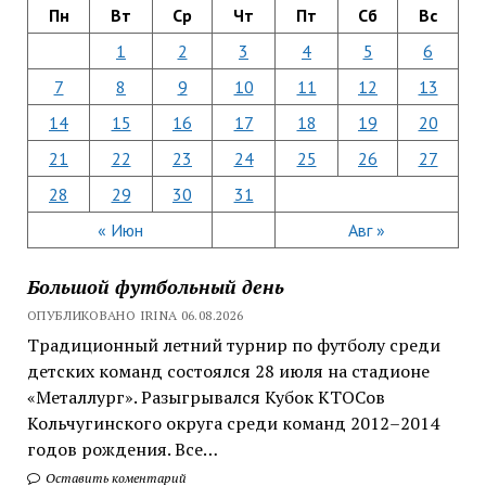
Пн
Вт
Ср
Чт
Пт
Сб
Вс
1
2
3
4
5
6
7
8
9
10
11
12
13
14
15
16
17
18
19
20
21
22
23
24
25
26
27
28
29
30
31
« Июн
Авг »
Большой футбольный день
ОПУБЛИКОВАНО IRINA 06.08.2026
Традиционный летний турнир по футболу среди
детских команд состоялся 28 июля на стадионе
«Металлург». Разыгрывался Кубок КТОСов
Кольчугинского округа среди команд 2012–2014
годов рождения. Все…
Оставить коментарий