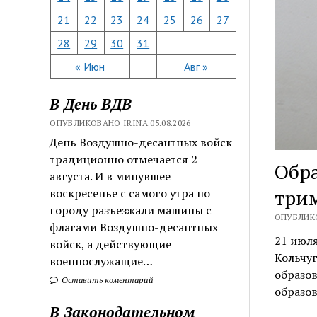
21
22
23
24
25
26
27
28
29
30
31
« Июн
Авг »
В День ВДВ
ОПУБЛИКОВАНО IRINA 05.08.2026
День Воздушно-десантных войск
традиционно отмечается 2
Обра
августа. И в минувшее
три
воскресенье с самого утра по
городу разъезжали машины с
ОПУБЛИКО
флагами Воздушно-десантных
21 июля
войск, а действующие
Кольчу
военнослужащие…
образов
Оставить коментарий
образо
В Законодательном