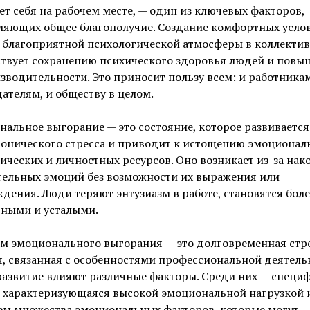
ет себя на рабочем месте, — один из ключевых факторов,
ляющих общее благополучие. Создание комфортных усло
 благоприятной психологической атмосферы в коллектив
ствует сохранению психического здоровья людей и пов
зводительности. Это приносит пользу всем: и работникам
ателям, и обществу в целом.
альное выгорание — это состояние, которое развивается
ронического стресса и приводит к истощению эмоционал
ических и личностных ресурсов. Оно возникает из-за нак
тельных эмоций без возможности их выражения или
дения. Люди теряют энтузиазм в работе, становятся боле
вными и усталыми.
м эмоционального выгорания — это долговременная стр
, связанная с особенностями профессиональной деятель
развитие влияют различные факторы. Среди них — специ
, характеризующаяся высокой эмоциональной нагрузкой 
ем множества эмоциональных факторов, которые могут