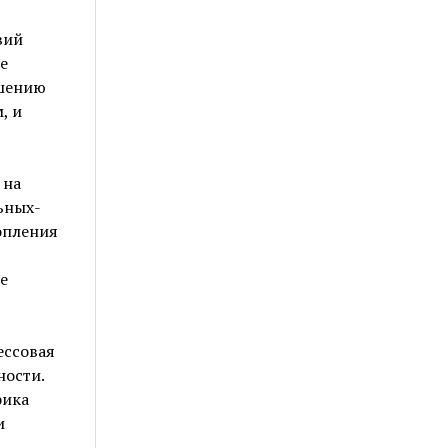
вий
е
ышению
, и
 на
ьных-
опления
е
ессовая
ности.
фика
и