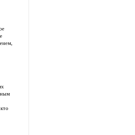
ое
е
енем,
их
ьным
 кто