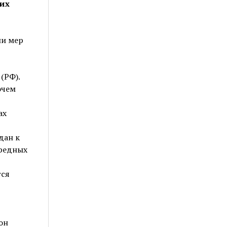
ших
ии мер
(РФ).
очем
ах
дан к
вредных
тся
он