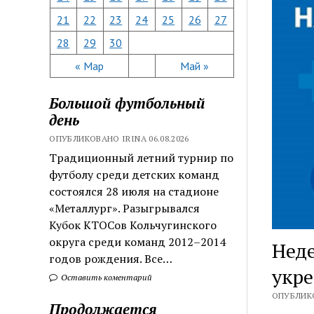
21
22
23
24
25
26
27
28
29
30
« Мар
Май »
Большой футбольный
день
ОПУБЛИКОВАНО IRINA 06.08.2026
Традиционный летний турнир по
футболу среди детских команд
состоялся 28 июля на стадионе
«Металлург». Разыгрывался
Кубок КТОСов Кольчугинского
округа среди команд 2012–2014
Нед
годов рождения. Все…
укре
Оставить коментарий
ОПУБЛИКО
Продолжается