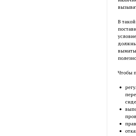
вызыват
В такой
постави
условие
должны 
выматы
полезн
Чтобы п
регу
пере
сиде
выпо
пров
прав
отка