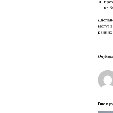
прох
не б
Диспан
могут в
ранних
Опублик
Еще в р