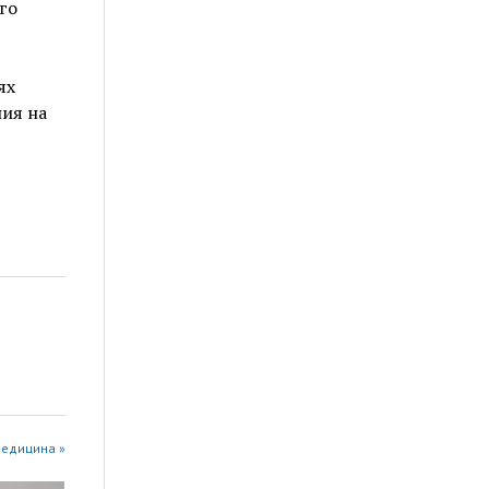
го
ях
ия на
едицина »