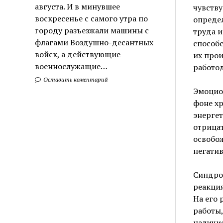
августа. И в минувшее
чувству
воскресенье с самого утра по
опреде
городу разъезжали машины с
труда и
флагами Воздушно-десантных
способ
войск, а действующие
их прои
военнослужащие…
работод
Оставить коментарий
Эмоцион
фоне х
энергет
отрица
освобож
негати
Синдро
реакция
На его 
работы
наличи