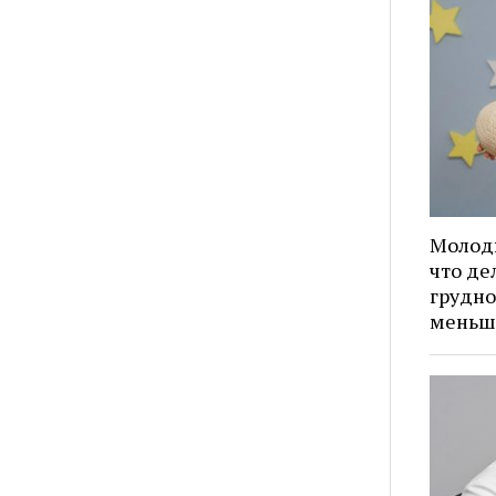
Молод
что де
грудно
меньш