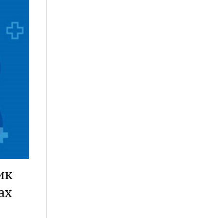
ик
ах