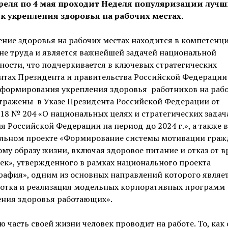
преля по 4 мая проходит Неделя популяризации луч
к укрепления здоровья на рабочих местах.
ние здоровья на рабочих местах находится в компетенц
не труда и является важнейшей задачей национальной
ности, что подчеркивается в ключевых стратегических
тах Президента и правительства Российской Федерации 
 формирования укрепления здоровья работников на раб
тражены в Указе Президента Российской Федерации от
018 № 204 «О национальных целях и стратегических задач
я Российской Федерации на период до 2024 г.», а также в
льном проекте «Формирование системы мотивации граж
му образу жизни, включая здоровое питание и отказ от 
к», утвержденного в рамках национального проекта
рафия», одним из основных направлений которого являе
ботка и реализация модельных корпоративных программ
ения здоровья работающих».
 часть своей жизни человек проводит на работе. То, как 