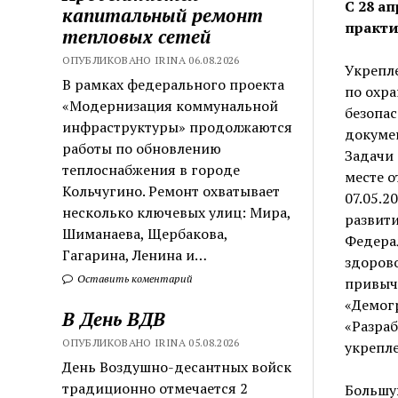
С 28 а
капитальный ремонт
практи
тепловых сетей
ОПУБЛИКОВАНО IRINA 06.08.2026
Укрепле
В рамках федерального проекта
по охра
«Модернизация коммунальной
безопас
инфраструктуры» продолжаются
докумен
работы по обновлению
Задачи
теплоснабжения в городе
месте о
Кольчугино. Ремонт охватывает
07.05.2
несколько ключевых улиц: Мира,
развити
Шиманаева, Щербакова,
Федера
Гагарина, Ленина и…
здорово
Оставить коментарий
привыче
«Демог
В День ВДВ
«Разра
ОПУБЛИКОВАНО IRINA 05.08.2026
укрепл
День Воздушно-десантных войск
традиционно отмечается 2
Большую