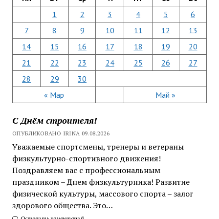
1
2
3
4
5
6
7
8
9
10
11
12
13
14
15
16
17
18
19
20
21
22
23
24
25
26
27
28
29
30
« Мар
Май »
С Днём строителя!
ОПУБЛИКОВАНО IRINA 09.08.2026
Уважаемые спортсмены, тренеры и ветераны
физкультурно-спортивного движения!
Поздравляем вас с профессиональным
праздником – Днем физкультурника! Развитие
физической культуры, массового спорта – залог
здорового общества. Это…
Оставить коментарий