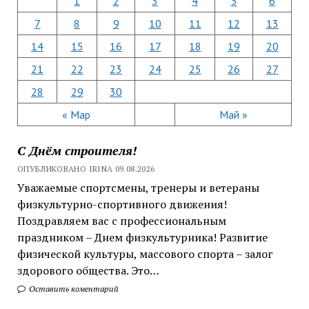
1
2
3
4
5
6
7
8
9
10
11
12
13
14
15
16
17
18
19
20
21
22
23
24
25
26
27
28
29
30
« Мар
Май »
С Днём строителя!
ОПУБЛИКОВАНО IRINA 09.08.2026
Уважаемые спортсмены, тренеры и ветераны
физкультурно-спортивного движения!
Поздравляем вас с профессиональным
праздником – Днем физкультурника! Развитие
физической культуры, массового спорта – залог
здорового общества. Это…
Оставить коментарий