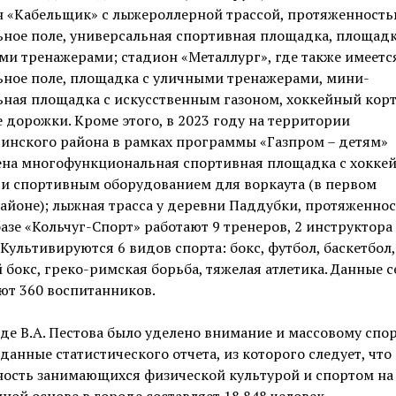
 «Кабельщик» с лыжероллерной трассой, протяженностью
ное поле, универсальная спортивная площадка, площадк
и тренажерами; стадион «Металлург», где также имеетс
ьное поле, площадка с уличными тренажерами, мини-
ная площадка с искусственным газоном, хоккейный корт
 дорожки. Кроме этого, в 2023 году на территории
инского района в рамках программы «Газпром – детям»
ена многофункциональная спортивная площадка с хокке
 и спортивным оборудованием для воркаута (в первом
йоне); лыжная трасса у деревни Паддубки, протяженнос
базе «Кольчуг-Спорт» работают 9 тренеров, 2 инструктора
 Культивируются 6 видов спорта: бокс, футбол, баскетбол,
 бокс, греко-римская борьба, тяжелая атлетика. Данные 
ют 360 воспитанников.
де В.А. Пестова было уделено внимание и массовому спор
данные статистического отчета, из которого следует, что
ность занимающихся физической культурой и спортом на
ной основе в городе составляет 18 848 человек.