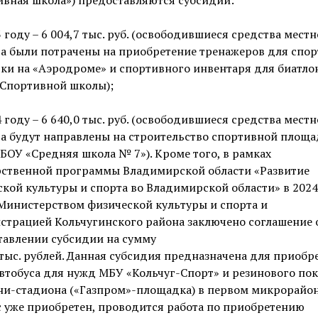
3 году – 6 004,7 тыс. руб. (освободившиеся средства местн
а были потрачены на приобретение тренажеров для спо
ки на «Аэродроме» и спортивного инвентаря для биатло
 Спортивной школы);
4 году – 6 640,0 тыс. руб. (освободившиеся средства местн
а будут направлены на строительство спортивной площ
БОУ «Средняя школа № 7»). Кроме того, в рамках
рственной программы Владимирской области «Развитие
кой культуры и спорта во Владимирской области» в 2024
Министерством физической культуры и спорта и
страцией Кольчугинского района заключено соглашение 
тавлении субсидии на сумму
 тыс. рублей. Данная субсидия предназначена для приобр
втобуса для нужд МБУ «Кольчуг-Спорт» и резинового по
ни-стадиона («Газпром»-площадка) в первом микрорайон
 уже приобретен, проводится работа по приобретению