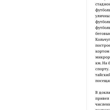
стадион
футболь
уличным
футбол
футболь
беговые
Кольчуг
постро
кортом
микрора
км. На 
спорту.
тайский
посеща
В докла
привел 
числен
постоян