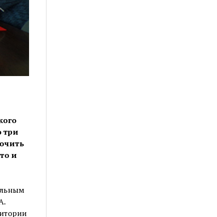
кого
о три
лючить
то и
альным
А.
ритории