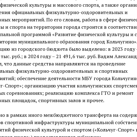
физической культуры и массового спорта, а также орган
ения официальных физкультурно-оздоровительных и
ных мероприятий. По его словам, работа в сфере физиче
ы и спорта на территории города строится в соответстви
пальной программой «Развитие физической культуры и 
итории муниципального образования город Кольчугино».
цию из городского бюджета было выделено: в 2023 году 
 тыс. руб.; в 2024 году – 21 491,6 тыс. руб. Вадим Алексан
, что данные средства направляются на проведение
льных физкультурно-оздоровительных и спортивных
иятий; обеспечение деятельности МБУ города Кольчугин
г-Спорт»; организацию участия кольчугинских спортсме
ых соревнованиях; реализацию комплекса ГТО и ремонт
ных площадок, спортивных залов и прочее.
но в рамках иного межбюджетного трансферта на содер
ов спортивной инфраструктуры муниципальной собствен
ятий физической культурой и спортом («Кольчуг-Спорт» 
ивная школа») предоставляются субсидии: