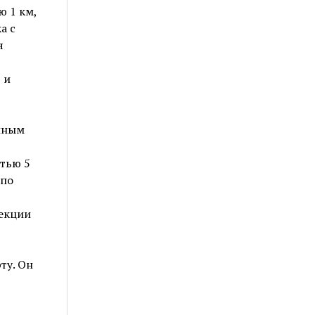
 1 км,
а с
я
 и
йным
тью 5
 по
секции
ту. Он