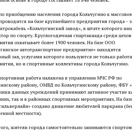
 по приобщению населения города Кольчугино к массово
проводится на базе крупнейшего предприятия города – 
ктрокабель «Кольчугинский завод», в штате которого на
тор по спорту. Круглогодичная спартакиада среди цехов
ятия охватывает более 1900 человек. На базе ООО
угинское автотранспортное предприятие» находится
ный зал, услугами которого пользуются не только работ
ятия, но и спортивные коллективы города Кольчугино.
портивная работа налажена в управлении МЧС РФ по
гинскому району, ОМВД по Кольчугинскому району, ФБУ 
ники данных учреждений принимают активное участие ка
них, так и в районных спортивных мероприятиях. На баз
ильверлайн» создано движение любителей паркрана (бе
енной местности).
ого, жители города самостоятельно занимаются спортом