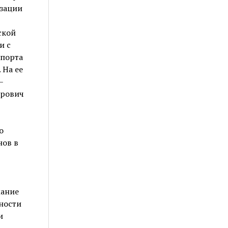
изации
ской
и с
спорта
 На ее
–
дрович
о
нов в
жание
ности
и