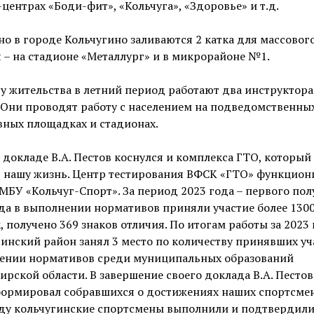
центрах «Боди-фит», «Кольчуга», «Здоровье» и т.д.
о в городе Кольчугино заливаются 2 катка для массовог
 – на стадионе «Металлург» и в микрорайоне №1.
у жительства в летний период работают два инструктора
 Они проводят работу с населением на подведомственны
вных площадках и стадионах.
 докладе В.А. Пестов коснулся и комплекса ГТО, который
в нашу жизнь. Центр тестирования ВФСК «ГТО» функцион
 МБУ «Кольчуг-Спорт». За период 2023 года – первого по
да в выполнении нормативов приняли участие более 130
, получено 369 знаков отличия. По итогам работы за 2023
инский район занял 3 место по количеству принявших уч
ении нормативов среди муниципальных образований
рской области. В завершение своего доклада В.А. Пестов
ормировал собравшихся о достижениях наших спортсмен
оду кольчугинские спортсмены выполнили и подтвердили