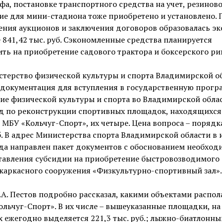
фа, постановке транспортного средства на учет, резинов
е для мини-стадиона тоже приобретено и установлено. 
ения аукционов и заключения договоров образовалась э
 841,42 тыс. руб. Сэкономленные средства планируется
ть на приобретение садового трактора и боксерского ри
стерство физической культуры и спорта Владимирской о
 документация для вступления в государственную прогр
ие физической культуры и спорта во Владимирской облас
од по реконструкции спортивных площадок, находящихся
 МБУ «Кольчуг-Спорт», их четыре. Цена вопроса – порядк
. В адрес Министерства спорта Владимирской области в 
да направлен пакет документов с обоснованием необход
тавления субсидии на приобретение быстровозводимого
каркасного сооружения «Физкультурно-спортивный зал».
.А. Пестов подробно рассказал, какими объектами распол
льчуг-Спорт». В их числе – вышеуказанные площадки, на
 ежегодно выделяется 221,3 тыс. руб.; лыжно-биатлонны