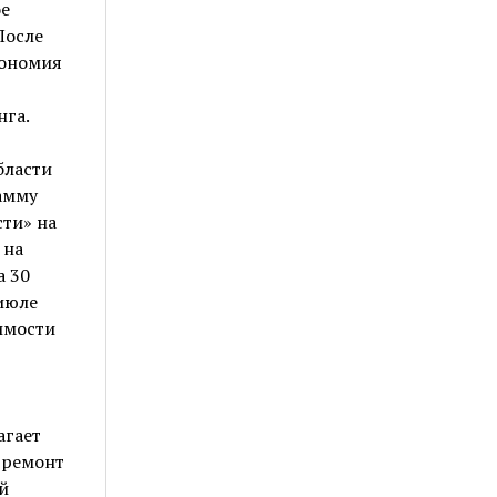
ое
После
кономия
нга.
бласти
амму
ти» на
 на
а 30
июле
имости
агает
 ремонт
й