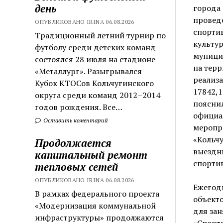
день
города 
провед
ОПУБЛИКОВАНО IRINA 06.08.2026
спортив
Традиционный летний турнир по
культур
футболу среди детских команд
муници
состоялся 28 июля на стадионе
на терр
«Металлург». Разыгрывался
реализа
Кубок КТОСов Кольчугинского
17842,1
округа среди команд 2012–2014
пояснил
годов рождения. Все…
официа
Оставить коментарий
меропр
«Кольчу
Продолжается
выездн
капитальный ремонт
спортив
тепловых сетей
ОПУБЛИКОВАНО IRINA 06.08.2026
Ежегод
В рамках федерального проекта
объект
«Модернизация коммунальной
для зан
инфраструктуры» продолжаются
«Спорт