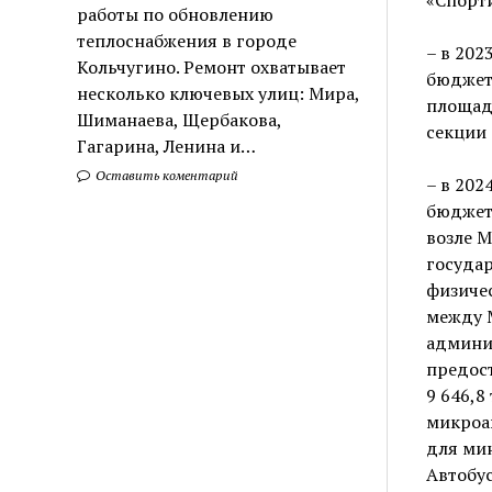
работы по обновлению
теплоснабжения в городе
– в 202
Кольчугино. Ремонт охватывает
бюджет
несколько ключевых улиц: Мира,
площад
Шиманаева, Щербакова,
секции
Гагарина, Ленина и…
Оставить коментарий
– в 202
бюджет
возле М
госуда
физичес
между 
админи
предос
9 646,8
микроа
для ми
Автобус