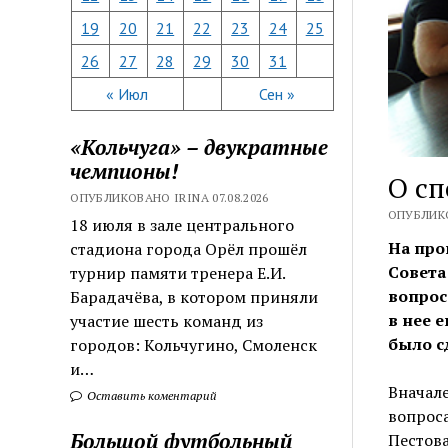
19
20
21
22
23
24
25
26
27
28
29
30
31
« Июл
Сен »
«Кольчуга» – двукратные
чемпионы!
О сп
ОПУБЛИКОВАНО IRINA 07.08.2026
ОПУБЛИКО
18 июля в зале центрального
На про
стадиона города Орёл прошёл
Совета
турнир памяти тренера Е.И.
вопрос
Барадачёва, в котором приняли
в нее 
участие шесть команд из
было с
городов: Кольчугино, Смоленск
и…
Вначале
Оставить коментарий
вопроса
Большой футбольный
Пестова