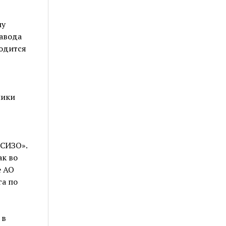
му
завода
ходится
ники
«СИЗО».
к во
е АО
га по
 в