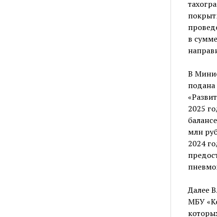
тахогра
покрыти
провед
в сумме
направи
В Мини
подана
«Развит
2025 г
балансе
млн руб
2024 го
предос
пневмо
Далее В
МБУ «Ко
которых