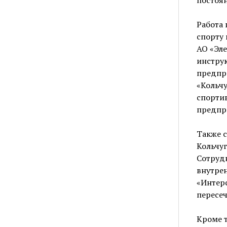
Работа
спорту 
АО «Эле
инструк
предпри
«Кольч
спортив
предпри
Также с
Кольчу
Сотруд
внутрен
«Интерс
пересеч
Кроме т