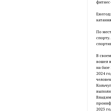
фитнес-
Ежегодн
катания
По мест
спорту.
спорти
В своем
вошел 
на базе
2024 го
человек
Кольчуг
выполн
Владими
проинф
2023 г