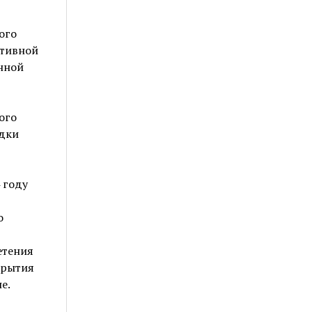
ого
ртивной
нной
ого
адки
 году
о
етения
крытия
е.