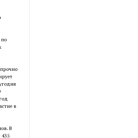
о
 по
х
 прочно
ирует
лугодия
0
 год
астие в
ов. В
 435