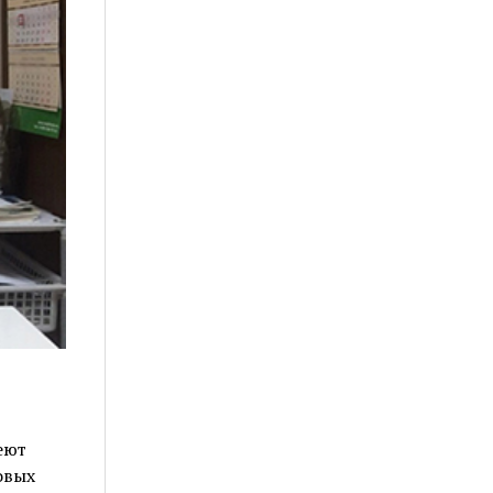
еют
овых