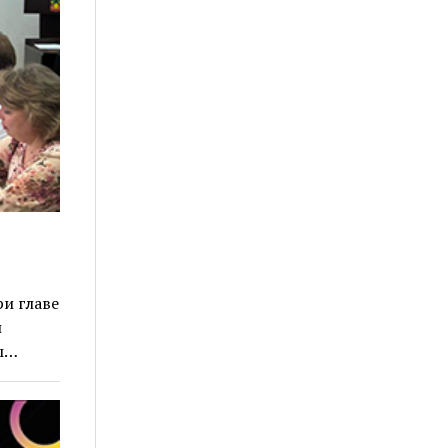
и главе
и
ы…