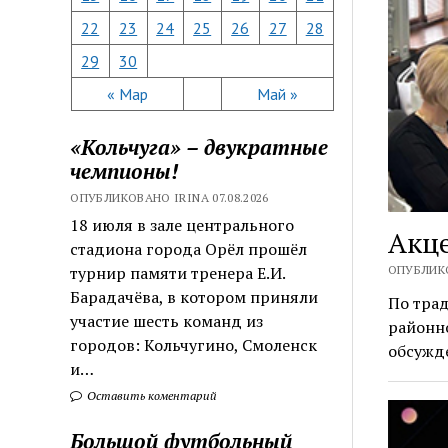
22
23
24
25
26
27
28
29
30
« Мар
Май »
«Кольчуга» – двукратные
чемпионы!
ОПУБЛИКОВАНО IRINA 07.08.2026
18 июля в зале центрального
Акце
стадиона города Орёл прошёл
ОПУБЛИКО
турнир памяти тренера Е.И.
Барадачёва, в котором приняли
По трад
участие шесть команд из
районн
городов: Кольчугино, Смоленск
обсужд
и…
Оставить коментарий
Большой футбольный