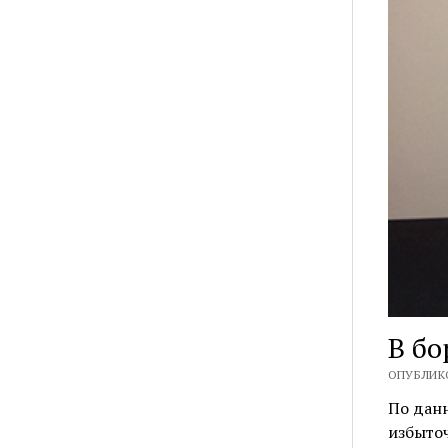
В бо
ОПУБЛИКО
По дан
избыточ