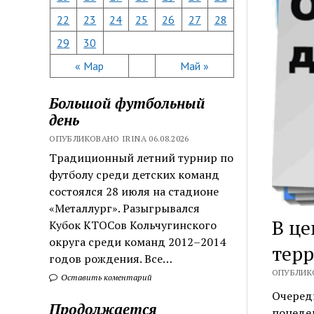
22
23
24
25
26
27
28
29
30
« Мар
Май »
Большой футбольный
день
ОПУБЛИКОВАНО IRINA 06.08.2026
Традиционный летний турнир по
футболу среди детских команд
состоялся 28 июля на стадионе
«Металлург». Разыгрывался
В це
Кубок КТОСов Кольчугинского
округа среди команд 2012–2014
тер
годов рождения. Все…
ОПУБЛИКО
Оставить коментарий
Очеред
Продолжается
понедел