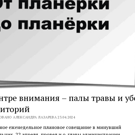
нтре внимания – палы травы и уб
риторий
ВАНО АЛЕКСАНДРА ЛАЗАРЕВА 23.04.2024
ное еженедельное плановое совещание в минувший
ьник, 22 апреля, провел и.о. главы администрации