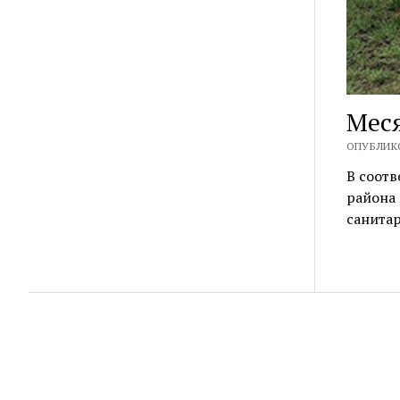
Меся
ОПУБЛИКО
В соот
района 
санитар