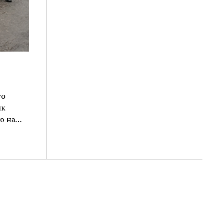
го
ик
ию на…