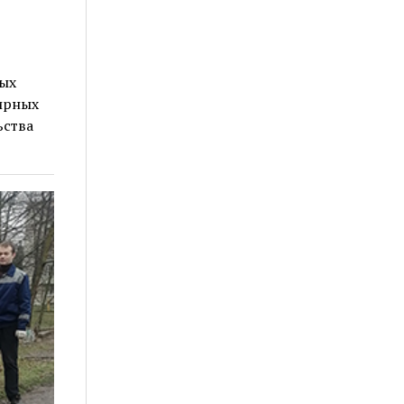
ных
ирных
ьства