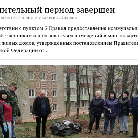
пительный период завершен
ВАНО АЛЕКСАНДРА ЛАЗАРЕВА 25.04.2024
етствии с пунктом 5 Правил предоставления коммуналь
собственникам и пользователям помещений в многокварт
и жилых домов, утвержденных постановлением Правител
ской Федерации от…