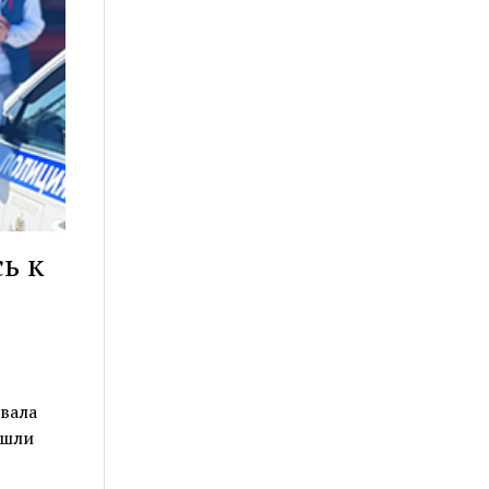
ь к
овала
ышли