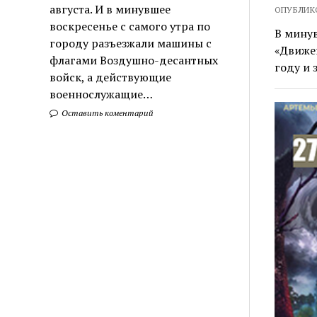
августа. И в минувшее
ОПУБЛИКО
воскресенье с самого утра по
В минув
городу разъезжали машины с
«Движен
флагами Воздушно-десантных
году и 
войск, а действующие
военнослужащие…
Оставить коментарий