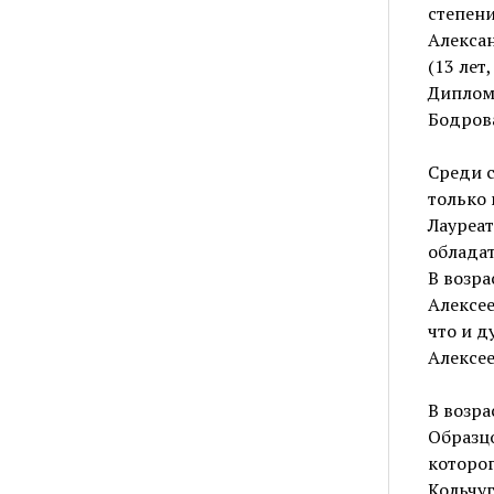
степени
Алексан
(13 лет
Диплома
Бодрова
Среди с
только 
Лауреат
обладат
В возра
Алексее
что и д
Алексее
В возра
Образцо
которог
Кольчуг