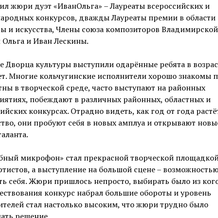
ил жюри дуэт «ИванОльга» – Лауреаты всероссийских и
ародных конкурсов, дважды Лауреаты премии в области
ы и искусства, Члены союза композиторов Владимирской
 Ольга и Иван Лескины.
е Дворца культуры выступили одарённые ребята в возраст
ет. Многие кольчугинские исполнители хорошо знакомы 
тны в творческой среде, часто выступают на районных
иятиях, побеждают в различных районных, областных и
ийских конкурсах. Отрадно видеть, как год от года растё
тво, они пробуют себя в новых амплуа и открывают новы
таланта.
бный микрофон» стал прекрасной творческой площадкой
тистов, а выступление на большой сцене – возможность
ь себя. Жюри пришлось непросто, выбирать было из кого.
ествования конкурс набрал большие обороты и уровень
телей стал настолько высоким, что жюри трудно было
ать решение.