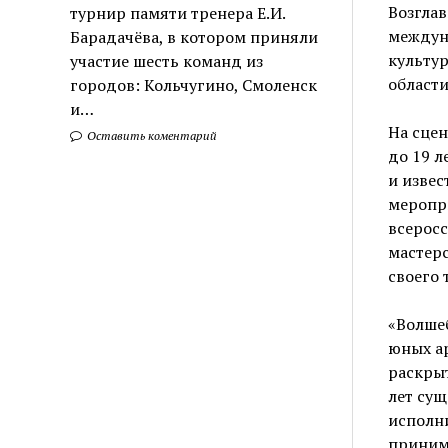
Возглав
турнир памяти тренера Е.И.
междун
Барадачёва, в котором приняли
культур
участие шесть команд из
области
городов: Кольчугино, Смоленск
и…
На сцен
Оставить коментарий
до 19 л
и извес
меропр
всеросс
мастерс
своего 
«Волше
юных ар
раскрыт
лет сущ
исполни
приним