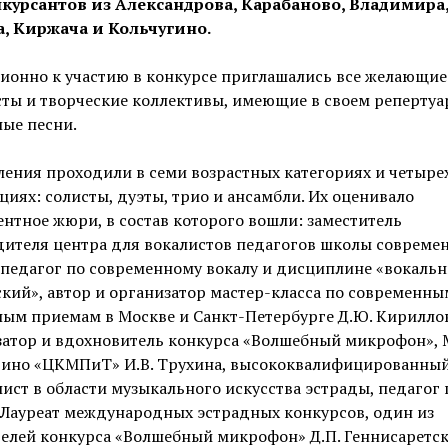
нкурсантов из Александрова, Карабаново, Владимира
, Киржача и Кольчугино.
ионно к участию в конкурсе приглашались все желающие
ты и творческие коллективы, имеющие в своем репертуа
ые песни.
ения проходили в семи возрастных категориях и четыре
иях: солисты, дуэты, трио и ансамбли. Их оценивало
нтное жюри, в состав которого вошли: заместитель
дителя центра для вокалистов педагогов школы совреме
 педагог по современному вокалу и дисциплине «вокаль
кий», автор и организатор мастер-класса по современны
ым приемам в Москве и Санкт-Петербурге Д.Ю. Кириллов
атор и вдохновитель конкурса «Волшебный микрофон», 
гино «ЦКМПиТ» И.В. Трухина, высококвалифицированны
ист в области музыкального искусства эстрады, педагог 
 Лауреат международных эстрадных конкурсов, один из
елей конкурса «Волшебный микрофон» Д.П. Геннисаретск