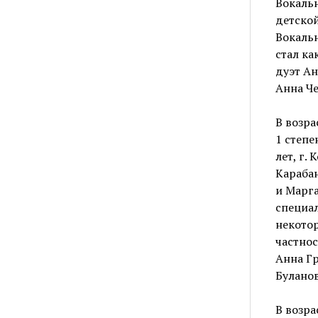
Вокальн
детской
Вокальн
стал ка
дуэт Ан
Анна Че
В возра
1 степе
лет, г.
Карабан
и Марга
специал
некото
частнос
Анна Гр
Буланов
В возра