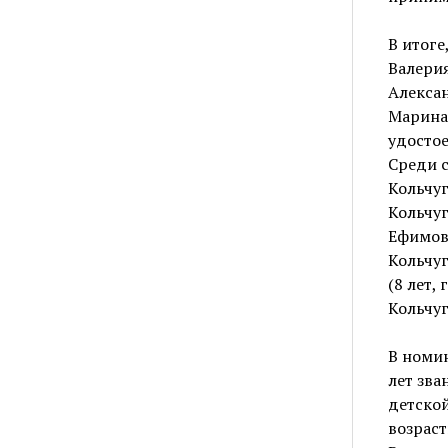
В итоге
Валерия
Алексан
Марина 
удостое
Среди с
Кольчуг
Кольчуг
Ефимова
Кольчуг
(8 лет,
Кольчуг
В номин
лет зва
детской
возраст