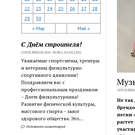
22
23
24
25
26
27
28
29
30
« Мар
Май »
С Днём строителя!
ОПУБЛИКОВАНО IRINA 09.08.2026
Уважаемые спортсмены, тренеры
и ветераны физкультурно-
спортивного движения!
Музы
Поздравляем вас с
профессиональным праздником
ОПУБЛИКО
– Днем физкультурника!
Не так
Развитие физической культуры,
брендо
массового спорта – залог
песни 
здорового общества. Это…
растет
Оставить коментарий
участн