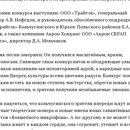
рами конкурса выступили: ООО «Трайтэк», генеральный
р А.В. Нефедов, и руководитель обособленного подразд
айтэк» Кольчугинского и Юрьев-Польского районов Е.А.
в, а также компания Акрон Холдинг ООО «Акрон СКРАП
к», директор Д.А. Мельчаков.
ик песни завершен. Он получился масштабным, ярким,
голосым. Сияющие глаза конкурсантов и ободряющие улы
ников наполнили зал неповторимой аурой, а нарядные к
или Дворец культуры всеми цветами радуги. Конкурс по
кам встать на новую ступень мастерства, обрести новых 
 исполнители, и зрители получили незабываемые эмоции.
я надеяться, что кольчугинского зрителя впереди ждут н
сные творческие номера и новые имена юных талантливы
тов «Волшебного микрофона». А по-другому и не может 
зыка живет в каждом сердце, она согревает, утешает и вс