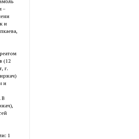
самбль
и –
пени
к и
пкаева,
уреатом
в (12
, г.
Киржач)
н и
 В
ржач),
сей
ли: 1