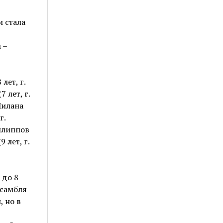
и стала
 –
лет, г.
 лет, г.
Милана
г.
Филиппов
 лет, г.
 до 8
нсамбля
, но в