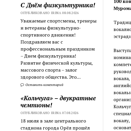
100 ко
С Днём физкультурника!
Мурома
ОПУБЛИКОВАНО IRINA 08.08.2026
Уважаемые спортсмены, тренеры
Традиц
и ветераны физкультурно-
вокалис
спортивного движения!
эстрадн
Поздравляем вас с
профессиональным праздником
Выступл
– Днем физкультурника!
номинац
Развитие физической культуры,
компете
массового спорта – залог
руково
здорового общества. Это…
вокала,
английс
Оставить коментарий
вокальн
«Кольчуга» – двукратные
организ
чемпионы!
Кольчу
специал
ОПУБЛИКОВАНО IRINA 07.08.2026
вокалу,
18 июля в зале центрального
основат
стадиона города Орёл прошёл