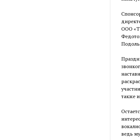
Спонсо
директо
ООО «Тр
Федото
Подольс
Праздн
звонко
настав
раскрас
участни
также и
Остаетс
интере
вокалис
ведь му