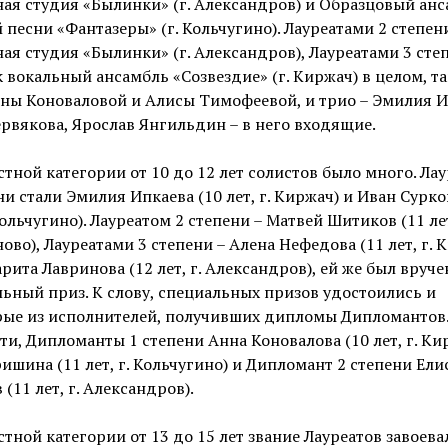
ая студия «Былинки» (г. Александров) и Образцовый ан
 песни «Фантазеры» (г. Кольчугино). Лауреатами 2 степен
ая студия «Былинки» (г. Александров), Лауреатами 3 сте
к вокальный ансамбль «Созвездие» (г. Киржач) в целом, та
ны Коноваловой и Алисы Тимофеевой, и трио – Эмилия И
рвякова, Ярослав Янгильдин – в него входящие.
стной категории от 10 до 12 лет солистов было много. Ла
ни стали Эмилия Ипкаева (10 лет, г. Киржач) и Иван Сурко
 Кольчугино). Лауреатом 2 степени – Матвей Шитиков (11 лет
ово), Лауреатами 3 степени – Алена Нефедова (11 лет, г. 
рита Лавринова (12 лет, г. Александров), ей же был вруче
ьный приз. К слову, специальных призов удостоились и
рые из исполнителей, получивших дипломы Дипломантов.
ти, Дипломанты 1 степени Анна Коновалова (10 лет, г. Ки
ишина (11 лет, г. Кольчугино) и Дипломант 2 степени Ели
 (11 лет, г. Александров).
стной категории от 13 до 15 лет звание Лауреатов завоева