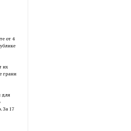
е от 4
публике
т их
е грани
 для
ю
 За 17