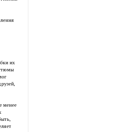
еления
бки их
остюмы
мог
друзей,
е менее
х
быть,
еляет