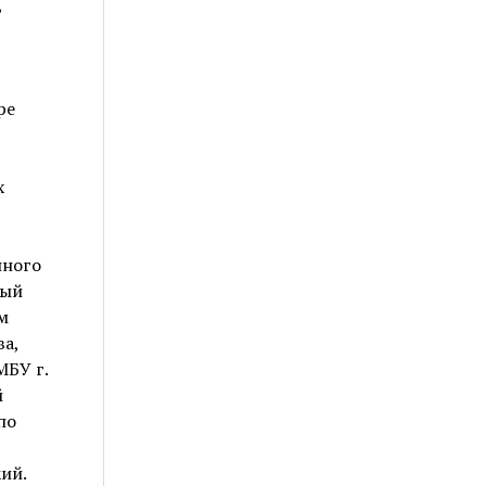
,
ре
х
нного
ный
м
а,
МБУ г.
й
по
ий.