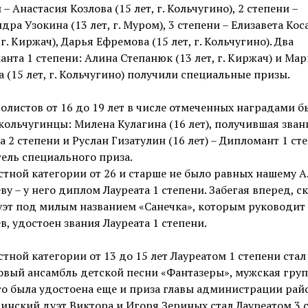
 – Анастасия Козлова (15 лет, г. Кольчугино), 2 степени –
дра Узокина (13 лет, г. Муром), 3 степени – Елизавета Кос
, г. Киржач), Дарья Ефремова (15 лет, г. Кольчугино). Два
нта 1 степени: Алина Степанюк (13 лет, г. Киржач) и Ма
 (15 лет, г. Кольчугино) получили специальные призы.
олистов от 16 до 19 лет в числе отмеченных наградами б
кольчугинцы: Милена Кулагина (16 лет), получившая зван
а 2 степени и Руслан Гизатулин (16 лет) – Дипломант 1 ст
ель специального приза.
стной категории от 26 и старше не было равных нашему А.
ву – у него диплом Лауреата 1 степени. Забегая вперед, ск
уэт под милым названием «Санечка», которым руководит 
в, удостоен звания Лауреата 1 степени.
стной категории от 13 до 15 лет Лауреатом 1 степени стал
вый ансамбль детской песни «Фантазеры», мужская гру
о была удостоена еще и приза главы администрации райо
инский дуэт Виктора и Игоря Зериных стал Лауреатом 3 