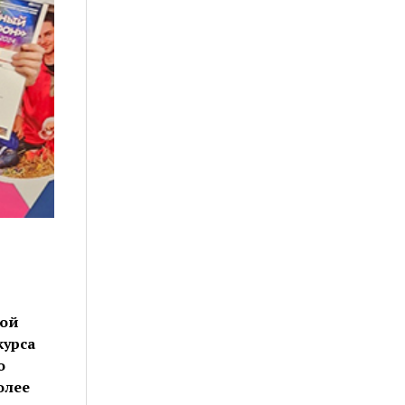
ной
курса
о
олее