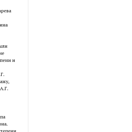
арева
рина
ыли
ие
епени и
Г.
ажу,
А.Г.
ппа
на.
степени.