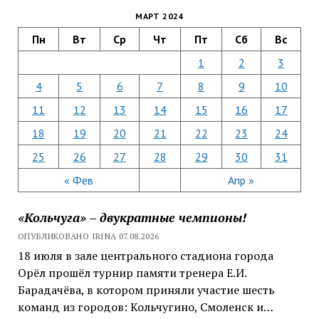
МАРТ 2024
Пн
Вт
Ср
Чт
Пт
Сб
Вс
1
2
3
4
5
6
7
8
9
10
11
12
13
14
15
16
17
18
19
20
21
22
23
24
25
26
27
28
29
30
31
« Фев
Апр »
«Кольчуга» – двукратные чемпионы!
ОПУБЛИКОВАНО IRINA 07.08.2026
18 июля в зале центрального стадиона города
Орёл прошёл турнир памяти тренера Е.И.
Барадачёва, в котором приняли участие шесть
команд из городов: Кольчугино, Смоленск и…