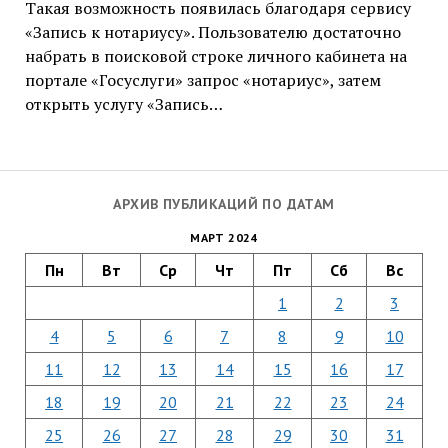
Такая возможность появилась благодаря сервису
«Запись к нотариусу». Пользователю достаточно
набрать в поисковой строке личного кабинета на
портале «Госуслуги» запрос «нотариус», затем
открыть услугу «Запись…
АРХИВ ПУБЛИКАЦИЙ ПО ДАТАМ
МАРТ 2024
Пн
Вт
Ср
Чт
Пт
Сб
Вс
1
2
3
4
5
6
7
8
9
10
11
12
13
14
15
16
17
18
19
20
21
22
23
24
25
26
27
28
29
30
31