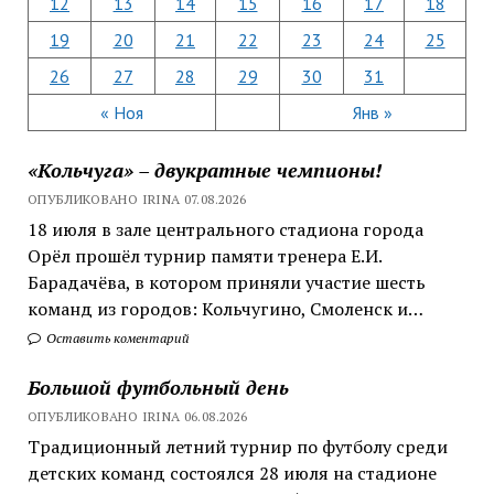
12
13
14
15
16
17
18
19
20
21
22
23
24
25
26
27
28
29
30
31
« Ноя
Янв »
«Кольчуга» – двукратные чемпионы!
ОПУБЛИКОВАНО IRINA 07.08.2026
18 июля в зале центрального стадиона города
Орёл прошёл турнир памяти тренера Е.И.
Барадачёва, в котором приняли участие шесть
команд из городов: Кольчугино, Смоленск и…
Оставить коментарий
Большой футбольный день
ОПУБЛИКОВАНО IRINA 06.08.2026
Традиционный летний турнир по футболу среди
детских команд состоялся 28 июля на стадионе