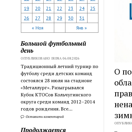
19
20
21
22
23
24
25
26
27
28
29
30
31
« Ноя
Янв »
Большой футбольный
день
ОПУБЛИКОВАНО IRINA 06.08.2026
Традиционный летний турнир по
О п
футболу среди детских команд
обла
состоялся 28 июля на стадионе
«Металлург». Разыгрывался
прав
Кубок КТОСов Кольчугинского
округа среди команд 2012–2014
нен
годов рождения. Все…
зим
Оставить коментарий
ОПУБЛИКО
Продолжается