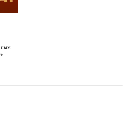
ьным
ть