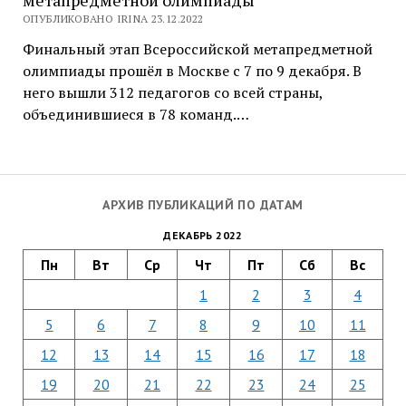
метапредметной олимпиады
ОПУБЛИКОВАНО IRINA 23.12.2022
Финальный этап Всероссийской метапредметной
олимпиады прошёл в Москве с 7 по 9 декабря. В
него вышли 312 педагогов со всей страны,
объединившиеся в 78 команд.…
АРХИВ ПУБЛИКАЦИЙ ПО ДАТАМ
ДЕКАБРЬ 2022
Пн
Вт
Ср
Чт
Пт
Сб
Вс
1
2
3
4
5
6
7
8
9
10
11
12
13
14
15
16
17
18
19
20
21
22
23
24
25