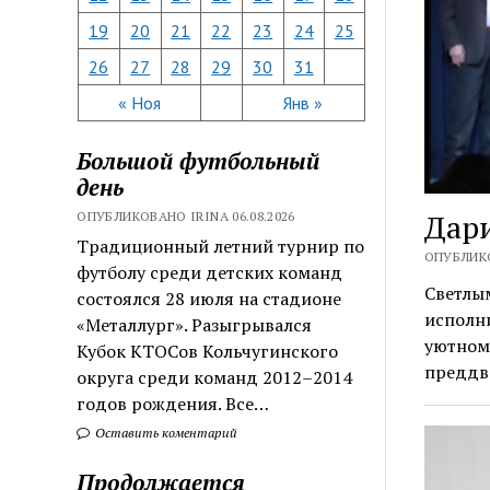
19
20
21
22
23
24
25
26
27
28
29
30
31
« Ноя
Янв »
Большой футбольный
день
Дари
ОПУБЛИКОВАНО IRINA 06.08.2026
Традиционный летний турнир по
ОПУБЛИКО
футболу среди детских команд
Светлым
состоялся 28 июля на стадионе
исполни
«Металлург». Разыгрывался
уютном 
Кубок КТОСов Кольчугинского
предд
округа среди команд 2012–2014
годов рождения. Все…
Оставить коментарий
Продолжается