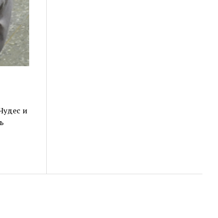
Чудес и
ь