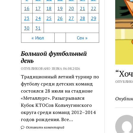
16
17
18
19
20
21
22
23
24
25
26
27
28
29
30
31
« Июл
Сен »
Большой футбольный
день
ОПУБЛИКОВАНО IRINA 06.08.2026
“Хоч
Традиционный летний турнир по
ОПУБЛИКО
футболу среди детских команд
состоялся 28 июля на стадионе
«Металлург». Разыгрывался
Опублик
Кубок КТОСов Кольчугинского
округа среди команд 2012–2014
годов рождения. Все…
Оставить коментарий