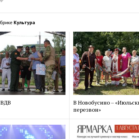
убрике
Культура
 ВДВ
В Новобусино – «Июльск
перезвон»