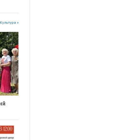
Культура »
ий