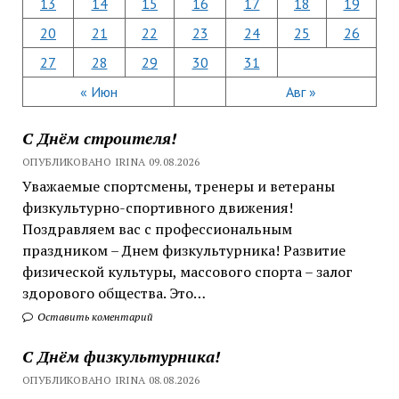
13
14
15
16
17
18
19
20
21
22
23
24
25
26
27
28
29
30
31
« Июн
Авг »
С Днём строителя!
ОПУБЛИКОВАНО IRINA 09.08.2026
Уважаемые спортсмены, тренеры и ветераны
физкультурно-спортивного движения!
Поздравляем вас с профессиональным
праздником – Днем физкультурника! Развитие
физической культуры, массового спорта – залог
здорового общества. Это…
Оставить коментарий
С Днём физкультурника!
ОПУБЛИКОВАНО IRINA 08.08.2026