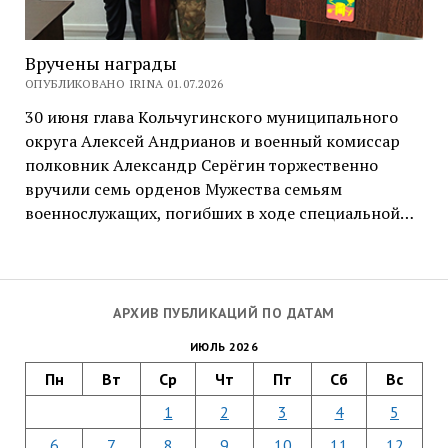
Вручены награды
ОПУБЛИКОВАНО IRINA 01.07.2026
30 июня глава Кольчугинского муниципального
округа Алексей Андрианов и военный комиссар
полковник Александр Серёгин торжественно
вручили семь орденов Мужества семьям
военнослужащих, погибших в ходе специальной…
АРХИВ ПУБЛИКАЦИЙ ПО ДАТАМ
ИЮЛЬ 2026
Пн
Вт
Ср
Чт
Пт
Сб
Вс
1
2
3
4
5
6
7
8
9
10
11
12