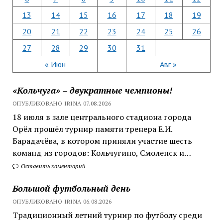
13
14
15
16
17
18
19
20
21
22
23
24
25
26
27
28
29
30
31
« Июн
Авг »
«Кольчуга» – двукратные чемпионы!
ОПУБЛИКОВАНО IRINA 07.08.2026
18 июля в зале центрального стадиона города
Орёл прошёл турнир памяти тренера Е.И.
Барадачёва, в котором приняли участие шесть
команд из городов: Кольчугино, Смоленск и…
Оставить коментарий
Большой футбольный день
ОПУБЛИКОВАНО IRINA 06.08.2026
Традиционный летний турнир по футболу среди