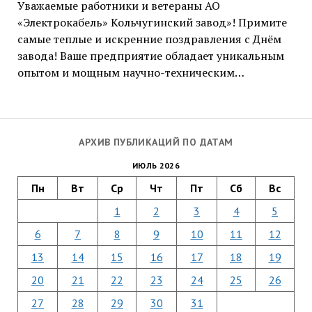
Уважаемые работники и ветераны АО
«Электрокабель» Кольчугинский завод»! Примите
самые теплые и искренние поздравления с Днём
завода! Ваше предприятие обладает уникальным
опытом и мощным научно-техническим…
АРХИВ ПУБЛИКАЦИЙ ПО ДАТАМ
ИЮЛЬ 2026
Пн
Вт
Ср
Чт
Пт
Сб
Вс
1
2
3
4
5
6
7
8
9
10
11
12
13
14
15
16
17
18
19
20
21
22
23
24
25
26
27
28
29
30
31