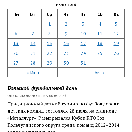
ИЮЛЬ 2026
Пн
Вт
Ср
Чт
Пт
Сб
Вс
1
2
3
4
5
6
7
8
9
10
11
12
13
14
15
16
17
18
19
20
21
22
23
24
25
26
27
28
29
30
31
« Июн
Авг »
Большой футбольный день
ОПУБЛИКОВАНО IRINA 06.08.2026
Традиционный летний турнир по футболу среди
детских команд состоялся 28 июля на стадионе
«Металлург». Разыгрывался Кубок КТОСов
Кольчугинского округа среди команд 2012–2014
годов рождения. Все…