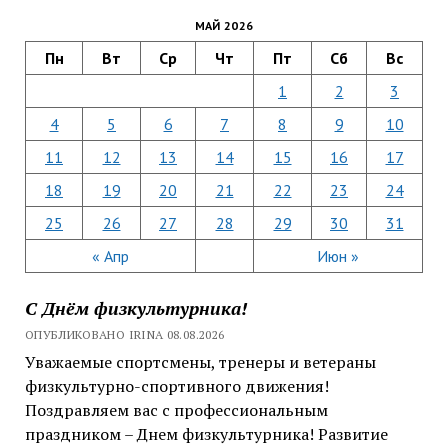
МАЙ 2026
Пн
Вт
Ср
Чт
Пт
Сб
Вс
1
2
3
4
5
6
7
8
9
10
11
12
13
14
15
16
17
18
19
20
21
22
23
24
25
26
27
28
29
30
31
« Апр
Июн »
С Днём физкультурника!
ОПУБЛИКОВАНО IRINA 08.08.2026
Уважаемые спортсмены, тренеры и ветераны
физкультурно-спортивного движения!
Поздравляем вас с профессиональным
праздником – Днем физкультурника! Развитие