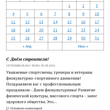
1
2
3
4
5
6
7
8
9
10
11
12
13
14
15
16
17
18
19
20
21
22
23
24
25
26
27
28
29
30
31
« Апр
Июн »
С Днём строителя!
ОПУБЛИКОВАНО IRINA 09.08.2026
Уважаемые спортсмены, тренеры и ветераны
физкультурно-спортивного движения!
Поздравляем вас с профессиональным
праздником – Днем физкультурника! Развитие
физической культуры, массового спорта – залог
здорового общества. Это…
Оставить коментарий