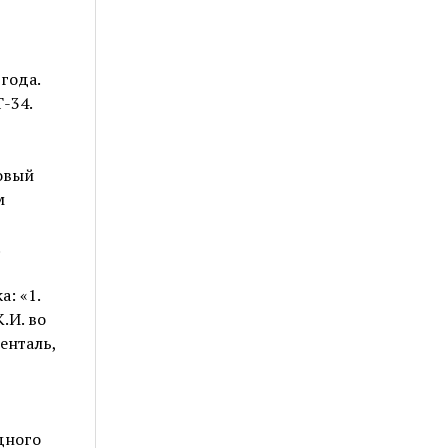
года.
-34.
овый
м
.
: «1.
.И. во
енталь,
дного