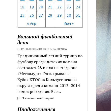
18
19
20
21
22
23
24
25
26
27
28
29
30
31
« Апр
Июн »
Большой футбольный
день
ОПУБЛИКОВАНО IRINA 06.08.2026
Традиционный летний турнир по
футболу среди детских команд
состоялся 28 июля на стадионе
«Металлург». Разыгрывался
Кубок КТОСов Кольчугинского
округа среди команд 2012–2014
годов рождения. Все…
Оставить коментарий
Продолжается