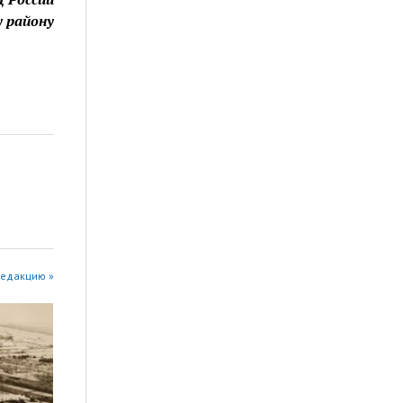
у району
редакцию »