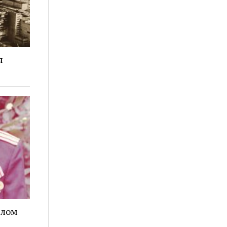
я
елом