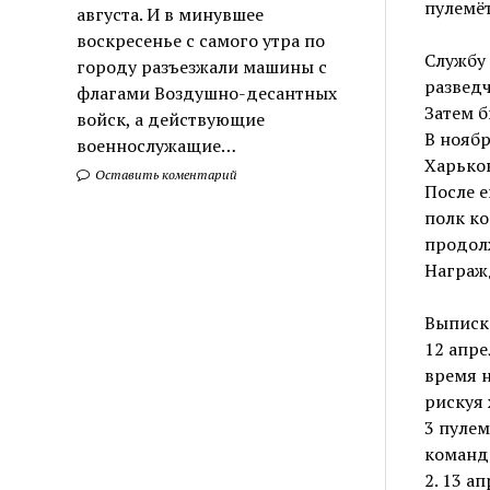
пулемёт
августа. И в минувшее
воскресенье с самого утра по
Службу
городу разъезжали машины с
разведч
флагами Воздушно-десантных
Затем б
войск, а действующие
В ноябр
военнослужащие…
Харьков
Оставить коментарий
После е
полк ко
продолж
Награж
Выписка
12 апре
время н
рискуя 
3 пулем
команди
2. 13 а