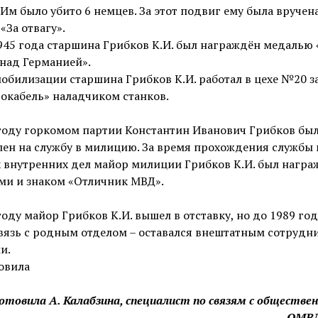
 Им было убито 6 немцев. За этот подвиг ему была вручен
«За отвагу».
945 года старшина Грибков К.И. был награждён медалью 
над Германией».
обилизации старшина Грибков К.И. работал в цехе №20 з
окабель» наладчиком станков.
 году горкомом партии Константин Иванович Грибков бы
ен на службу в милицию. За время прохождения службы 
 внутренних дел майор милиции Грибков К.И. был награ
ми и знаком «Отличник МВД».
году майор Грибков К.И. вышел в отставку, но до 1989 год
вязь с родным отделом – оставался внештатным сотрудн
и.
овила
отовила А. Калабзина, специалист по связям с обществ
ОМВД