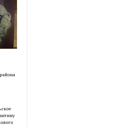
 района
ьское
тантину
кового