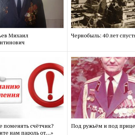
ьев Михаил
Чернобыль: 40 лет спуст
антинович
е поменять счётчик?
Под ружьём и под приц
те нам пароль от…»