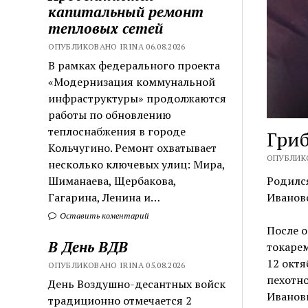
капитальный ремонт
тепловых сетей
ОПУБЛИКОВАНО IRINA 06.08.2026
В рамках федерального проекта
«Модернизация коммунальной
инфраструктуры» продолжаются
работы по обновлению
теплоснабжения в городе
Гри
Кольчугино. Ремонт охватывает
ОПУБЛИКО
несколько ключевых улиц: Мира,
Шиманаева, Щербакова,
Родился
Гагарина, Ленина и…
Ивановс
Оставить коментарий
После о
В День ВДВ
токарем
12 октя
ОПУБЛИКОВАНО IRINA 05.08.2026
пехотно
День Воздушно-десантных войск
Иванов
традиционно отмечается 2