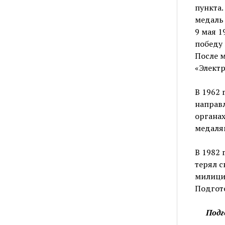
пункта.
медаль 
9 мая 1
победу 
После м
«Электр
В 1962
направл
органах
медаля
В 1982 
терял с
милици
Подгот
Подг