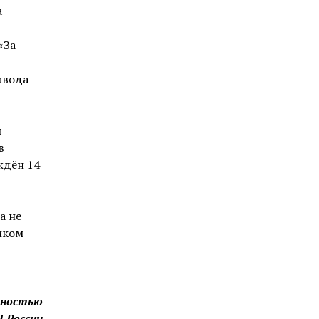
а
«За
авода
л
в
ждён 14
а не
иком
енностью
 России