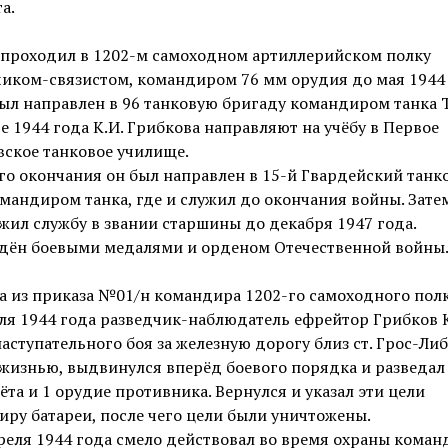
а.
 проходил в 1202-м самоходном артиллерийском полку
иком-связистом, командиром 76 мм орудия до мая 1944 
ыл направлен в 96 танковую бригаду командиром танка Т
е 1944 года К.И. Грибкова направляют на учёбу в Первое
ское танковое училище.
го окончания он был направлен в 15-й Гвардейский танк
мандиром танка, где и служил до окончания войны. Зате
ил службу в звании старшины до декабря 1947 года.
дён боевыми медалями и орденом Отечественной войны
 из приказа №01/н командира 1202-го самоходного полка
ля 1944 года разведчик-наблюдатель ефрейтор Грибков К
аступательного боя за железную дорогу близ ст. Грос-Либ
жизнью, выдвинулся вперёд боевого порядка и разведал
ёта и 1 орудие противника. Вернулся и указал эти цели
ру батареи, после чего цели были уничтожены.
преля 1944 года смело действовал во время охраны коман