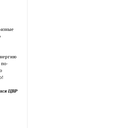
разные
о
энергию
 по-
о
о!
хся ЦВР