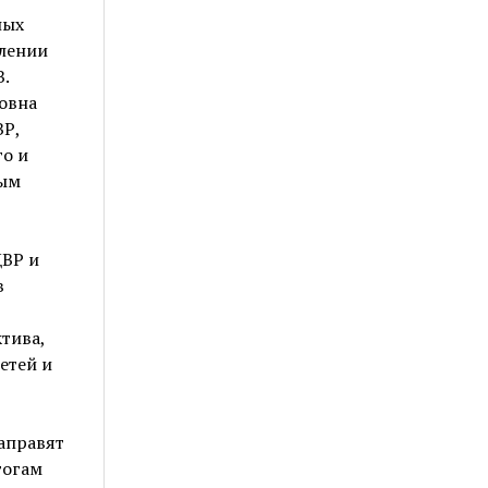
ных
влении
.
ровна
ВР,
го и
вым
ЦВР и
в
тива,
етей и
аправят
гогам