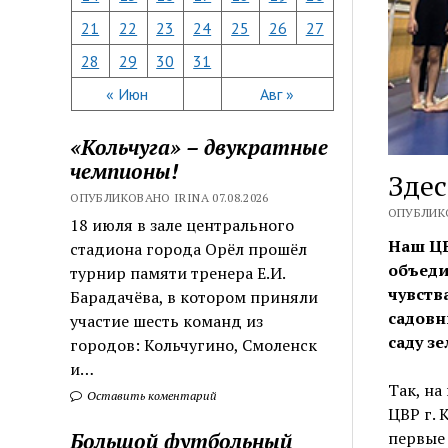
21
22
23
24
25
26
27
28
29
30
31
« Июн
Авг »
«Кольчуга» – двукратные
чемпионы!
Здес
ОПУБЛИКОВАНО IRINA 07.08.2026
ОПУБЛИКО
18 июля в зале центрального
Наш ЦВ
стадиона города Орёл прошёл
объеди
турнир памяти тренера Е.И.
чувств
Барадачёва, в котором приняли
садовн
участие шесть команд из
саду з
городов: Кольчугино, Смоленск
и…
Так, на
Оставить коментарий
ЦВР г.
Большой футбольный
первые 