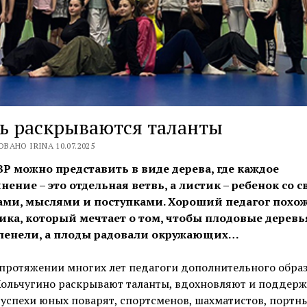
ь раскрываются таланты
ВАНО IRINA 10.07.2025
Р можно представить в виде дерева, где каждое
нение – это отдельная ветвь, а листик – ребенок со 
ами, мыслями и поступками. Хороший педагог похож
ика, который мечтает о том, чтобы плодовые деревья
еленели, а плоды радовали окружающих…
 протяжении многих лет педагоги дополнительного обра
 Кольчугино раскрывают таланты, вдохновляют и поддер
успехи юных поварят, спортсменов, шахматистов, портн