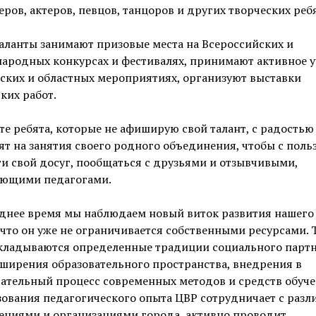
ров, актеров, певцов, танцоров и других творческих ребя
аланты занимают призовые места на Всероссийских и
ародных конкурсах и фестивалях, принимают активное у
ских и областных мероприятиях, организуют выставки
ких работ.
те ребята, которые не афиширую свой талант, с радостью
т на занятия своего родного объединения, чтобы с поль
и свой досуг, пообщаться с друзьями и отзывчивыми,
ющими педагогами.
еднее время мы наблюдаем новый виток развития нашего
что он уже не ограничивается собственными ресурсами. 
складываются определенные традиции социального партн
ширения образовательного пространства, внедрения в
ательный процесс современных методов и средств обуче
зования педагогического опыта ЦВР сотрудничает с раз
ениями и организациями города, активно проводит