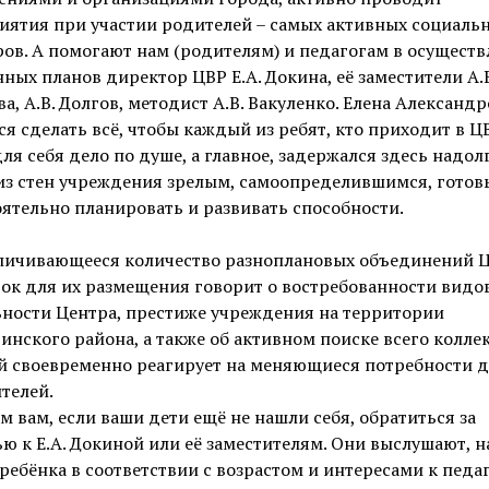
иятия при участии родителей – самых активных социаль
ов. А помогают нам (родителям) и педагогам в осущест
ных планов директор ЦВР Е.А. Докина, её заместители А.В
а, А.В. Долгов, методист А.В. Вакуленко. Елена Александ
ся сделать всё, чтобы каждый из ребят, кто приходит в Ц
ля себя дело по душе, а главное, задержался здесь надол
из стен учреждения зрелым, самоопределившимся, гото
ятельно планировать и развивать способности.
еличивающееся количество разноплановых объединений 
ок для их размещения говорит о востребованности видо
ьности Центра, престиже учреждения на территории
инского района, а также об активном поиске всего коллек
й своевременно реагирует на меняющиеся потребности д
телей.
м вам, если ваши дети ещё не нашли себя, обратиться за
 к Е.А. Докиной или её заместителям. Они выслушают, н
ребёнка в соответствии с возрастом и интересами к педа