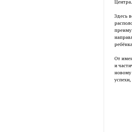
Центра.
Здесь в
распол
преиму
направ
ребёнка
От имен
и части
новому 
успехи,