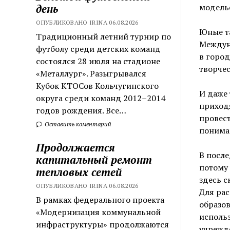
день
моделье
ОПУБЛИКОВАНО IRINA 06.08.2026
Юные т
Традиционный летний турнир по
Междун
футболу среди детских команд
в город
состоялся 28 июля на стадионе
творчес
«Металлург». Разыгрывался
Кубок КТОСов Кольчугинского
И даже 
округа среди команд 2012–2014
приходя
годов рождения. Все…
провест
Оставить коментарий
понима
Продолжается
В посл
капитальный ремонт
потому 
тепловых сетей
здесь 
ОПУБЛИКОВАНО IRINA 06.08.2026
Для рас
В рамках федерального проекта
образов
«Модернизация коммунальной
исполь
инфраструктуры» продолжаются
учрежд