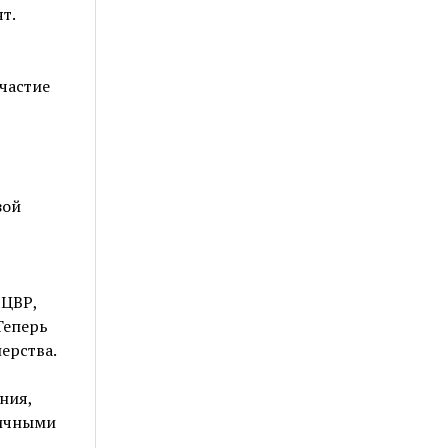
т.
частие
зой
 ЦВР,
Теперь
ерства.
ния,
личными