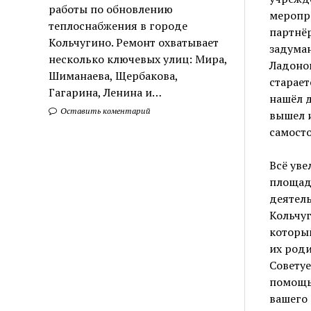
работы по обновлению
меропр
теплоснабжения в городе
партнёр
Кольчугино. Ремонт охватывает
задуман
несколько ключевых улиц: Мира,
Ладонов
Шиманаева, Щербакова,
старает
Гагарина, Ленина и…
нашёл д
Оставить коментарий
вышел 
самосто
Всё ув
площад
деятел
Кольчуг
которы
их роди
Советуе
помощью
вашего 