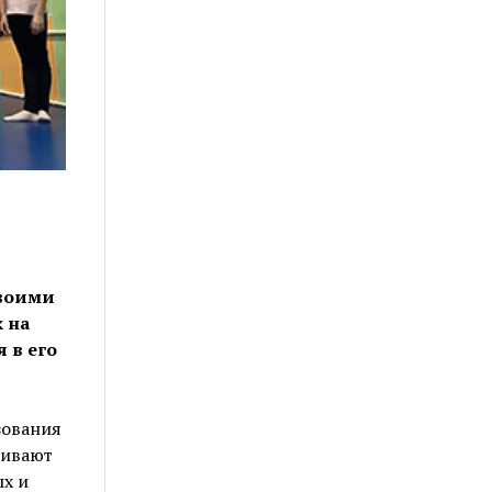
своими
 на
 в его
зования
живают
ых и