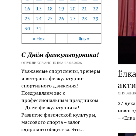
16
17
18
19
20
21
22
23
24
25
26
27
28
29
30
31
« Ноя
Янв »
С Днём физкультурника!
ОПУБЛИКОВАНО IRINA 08.08.2026
Уважаемые спортсмены, тренеры
Ёлка
и ветераны физкультурно-
акти
спортивного движения!
Поздравляем вас с
ОПУБЛИКО
профессиональным праздником
27 дека
– Днем физкультурника!
нового
Развитие физической культуры,
– «Ёлка
массового спорта – залог
здорового общества. Это…