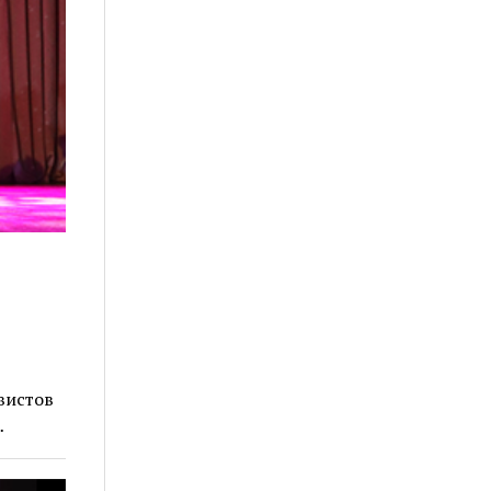
вистов
…