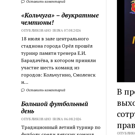
Оставить коментарий
«Кольчуга» – двукратные
чемпионы!
ОПУБЛИКОВАНО IRINA 07.08.2026
18 июля в зале центрального
стадиона города Орёл прошёл
турнир памяти тренера Е.И.
Барадачёва, в котором приняли
участие шесть команд из
городов: Кольчугино, Смоленск
и…
В п
Оставить коментарий
вых
Большой футбольный
день
сот
ОПУБЛИКОВАНО IRINA 06.08.2026
прав
Традиционный летний турнир по
ОПУБЛИКО
футболу среди детских команд