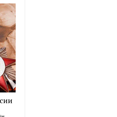
ссии
ём