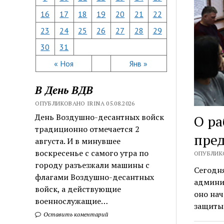
16
17
18
19
20
21
22
23
24
25
26
27
28
29
30
31
« Ноя
Янв »
В День ВДВ
ОПУБЛИКОВАНО IRINA 05.08.2026
День Воздушно-десантных войск
О ра
традиционно отмечается 2
пре
августа. И в минувшее
воскресенье с самого утра по
ОПУБЛИКО
городу разъезжали машины с
Сегодня
флагами Воздушно-десантных
админи
войск, а действующие
оно на
военнослужащие…
защиты
Оставить коментарий