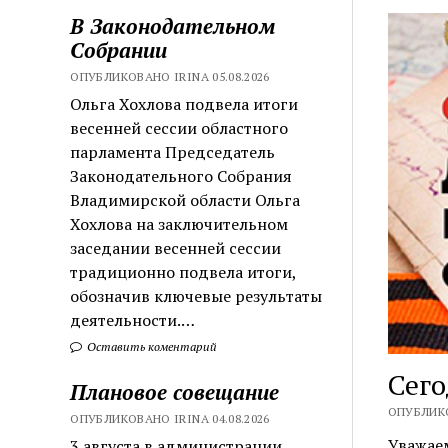
В Законодательном
Собрании
ОПУБЛИКОВАНО IRINA 05.08.2026
Ольга Хохлова подвела итоги
весенней сессии областного
парламента Председатель
Законодательного Собрания
Владимирской области Ольга
Хохлова на заключительном
заседании весенней сессии
традиционно подвела итоги,
обозначив ключевые результаты
деятельности.…
Оставить коментарий
Сего
Плановое совещание
ОПУБЛИКО
ОПУБЛИКОВАНО IRINA 04.08.2026
Уважае
3 августа в администрации