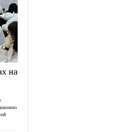
ах на
е
иционно
кой