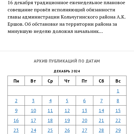
16 декабря традиционное еженедельное плановое
совещание провёл исполняющий обязанности
главы администрации Кольчугинского района А.К.
Ершов. Об обстановке на территории района за
минувшую неделю доложил начальник…
АРХИВ ПУБЛИКАЦИЙ ПО ДАТАМ
ДЕКАБРЬ 2024
Пн
Вт
Ср
Чт
Пт
Сб
Вс
1
2
3
4
5
6
7
8
9
10
11
12
13
14
15
16
17
18
19
20
21
22
23
24
25
26
27
28
29