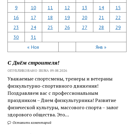
9
10
11
12
13
14
15
16
17
18
19
20
21
22
23
24
25
26
27
28
29
30
31
« Ноя
Янв »
С Днём строителя!
ОПУБЛИКОВАНО IRINA 09.08.2026
Уважаемые спортсмены, тренеры и ветераны
физкультурно-спортивного движения!
Поздравляем вас с профессиональным
праздником – Днем физкультурника! Развитие
физической культуры, массового спорта – залог
здорового общества. Это…
Оставить коментарий