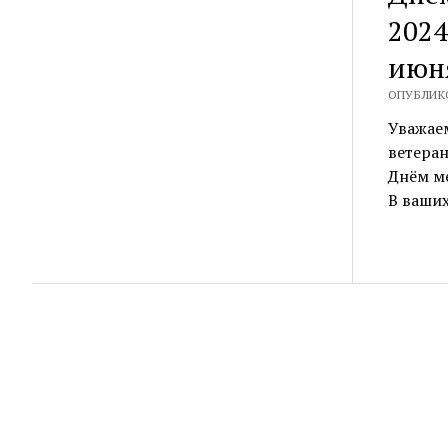
2024
ОПУБЛИКО
Уважае
ветера
Днём ме
В ваши