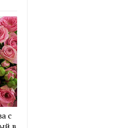
а с
ый в