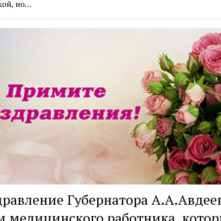
кой, но…
равление Губернатора А.А.Авдеев
 медицинского работника, котор