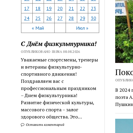
17
18
19
20
21
22
23
24
25
26
27
28
29
30
« Май
Июл »
С Днём физкультурника!
ОПУБЛИКОВАНО IRINA 08.08.2026
Уважаемые спортсмены, тренеры
и ветераны физкультурно-
Пок
спортивного движения!
ОПУБЛИКО
Поздравляем вас с
профессиональным праздником
В 2024 
– Днем физкультурника!
поэта А
Развитие физической культуры,
Пушкин
массового спорта – залог
здорового общества. Это…
Оставить коментарий