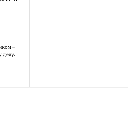
я
иком –
 делу.