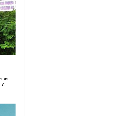
ения
.С.