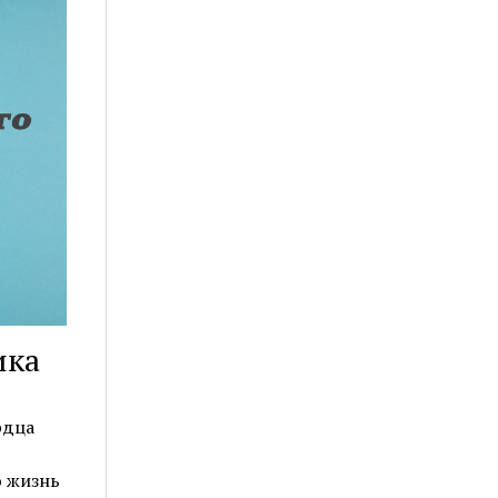
ика
рдца
ю жизнь