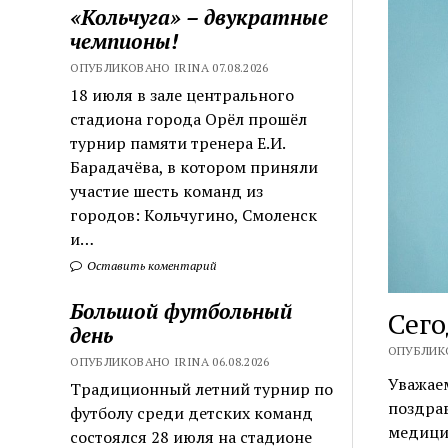
«Кольчуга» – двукратные
чемпионы!
ОПУБЛИКОВАНО IRINA 07.08.2026
18 июля в зале центрального
стадиона города Орёл прошёл
турнир памяти тренера Е.И.
Барадачёва, в котором приняли
участие шесть команд из
городов: Кольчугино, Смоленск
и…
Оставить коментарий
Большой футбольный
Сего
день
ОПУБЛИКО
ОПУБЛИКОВАНО IRINA 06.08.2026
Уважаем
Традиционный летний турнир по
поздра
футболу среди детских команд
медици
состоялся 28 июля на стадионе