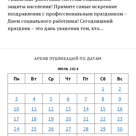
защиты населения! Примите самые искренние
поздравления с профессиональным праздником –
Днем социального работника! Сегодняшний
праздник – это дань уважения тем, кто…
АРХИВ ПУБЛИКАЦИЙ ПО ДАТАМ
ИЮНЬ 2024
Пн
Вт
Ср
Чт
Пт
Сб
Вс
1
2
3
4
5
6
7
8
9
10
11
12
13
14
15
16
17
18
19
20
21
22
23
24
25
26
27
28
29
30