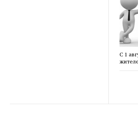
С 1 ав
жителе