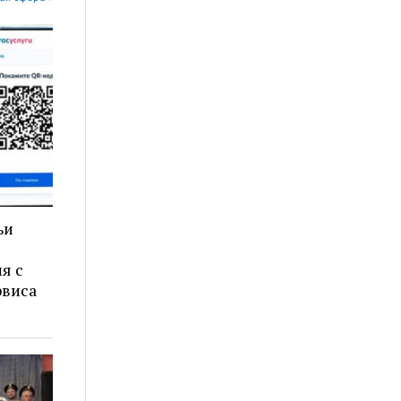
ьи
я с
рвиса