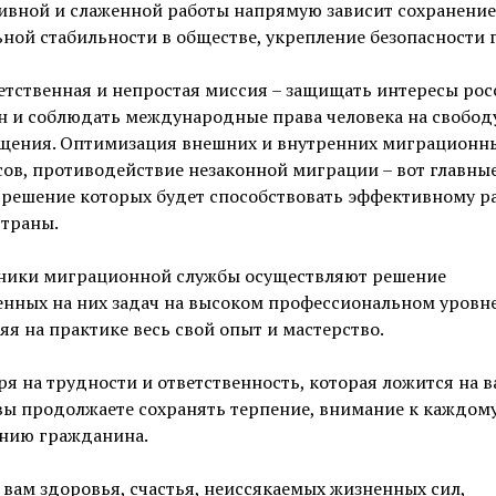
ивной и слаженной работы напрямую зависит сохранение
ной стабильности в обществе, укрепление безопасности 
етственная и непростая миссия – защищать интересы ро
н и соблюдать международные права человека на свобод
щения. Оптимизация внешних и внутренних миграционн
ов, противодействие незаконной миграции – вот главны
 решение которых будет способствовать эффективному р
страны.
ники миграционной службы осуществляют решение
нных на них задач на высоком профессиональном уровне
я на практике весь свой опыт и мастерство.
я на трудности и ответственность, которая ложится на 
вы продолжаете сохранять терпение, внимание к каждом
нию гражданина.
вам здоровья, счастья, неиссякаемых жизненных сил,