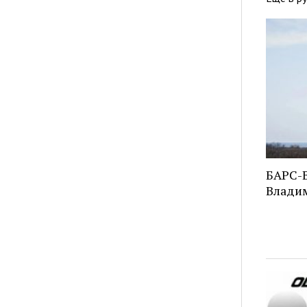
БАРС-В
Владим