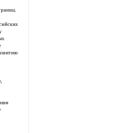
границ.
ссийских
у
ых
е
азвитию
,
ваши
у