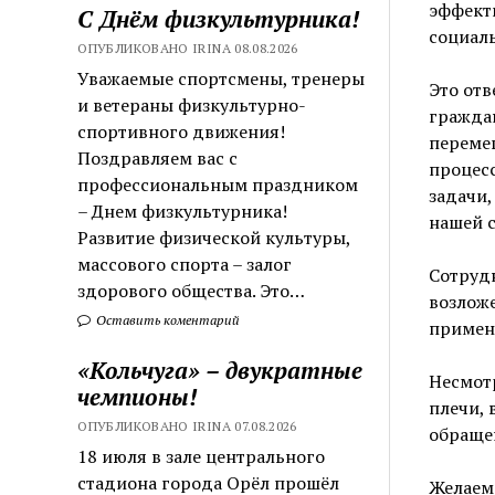
эффект
С Днём физкультурника!
социаль
ОПУБЛИКОВАНО IRINA 08.08.2026
Уважаемые спортсмены, тренеры
Это отв
и ветераны физкультурно-
гражда
спортивного движения!
переме
Поздравляем вас с
процесс
профессиональным праздником
задачи,
– Днем физкультурника!
нашей 
Развитие физической культуры,
массового спорта – залог
Сотруд
здорового общества. Это…
возложе
Оставить коментарий
применя
«Кольчуга» – двукратные
Несмотр
чемпионы!
плечи, 
ОПУБЛИКОВАНО IRINA 07.08.2026
обраще
18 июля в зале центрального
стадиона города Орёл прошёл
Желаем 