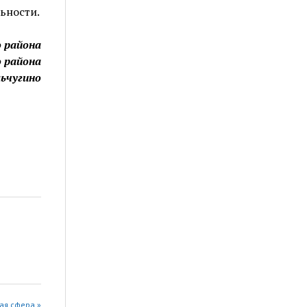
ьности.
о района
 района
льчугино
ая сфера »