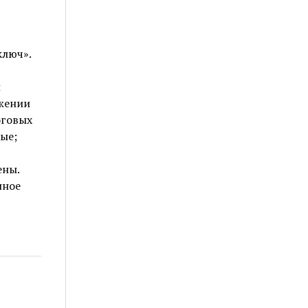
ключ».
и
жении
оговых
ые;
ены.
нное