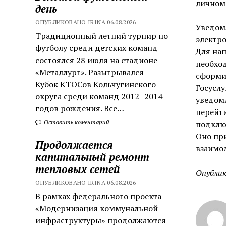
личном 
день
ОПУБЛИКОВАНО IRINA 06.08.2026
Уведом
Традиционный летний турнир по
электро
футболу среди детских команд
Для нап
состоялся 28 июля на стадионе
необход
«Металлург». Разыгрывался
сформи
Кубок КТОСов Кольчугинского
Госуслу
округа среди команд 2012–2014
уведомл
годов рождения. Все…
перейти
Оставить коментарий
подклю
Оно при
Продолжается
взаимод
капитальный ремонт
тепловых сетей
Опублик
ОПУБЛИКОВАНО IRINA 06.08.2026
В рамках федерального проекта
«Модернизация коммунальной
инфраструктуры» продолжаются