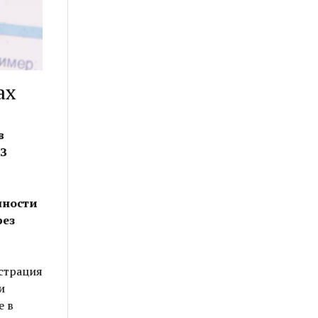
ах
в
ФЗ
нности
рез
страция
и
е в