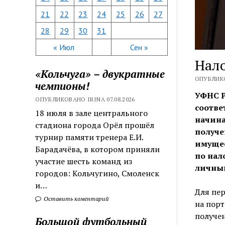
21
22
23
24
25
26
27
28
29
30
31
« Июл
Сен »
Нало
«Кольчуга» – двукратные
ОПУБЛИКО
чемпионы!
УФНС Р
ОПУБЛИКОВАНО IRINA 07.08.2026
соотве
18 июля в зале центрального
начина
стадиона города Орёл прошёл
получе
турнир памяти тренера Е.И.
имущес
Барадачёва, в котором приняли
по нал
участие шесть команд из
личный
городов: Кольчугино, Смоленск
и…
Для пер
Оставить коментарий
на порт
получен
Большой футбольный