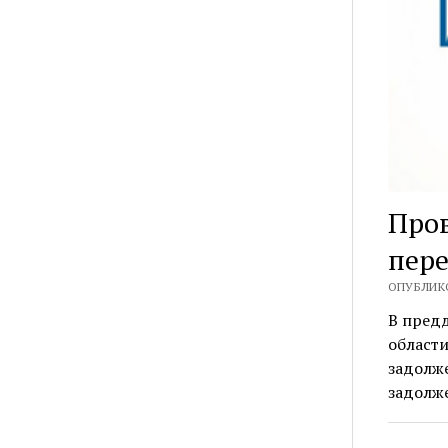
Пров
пере
ОПУБЛИКО
В пред
области
задолже
задолж