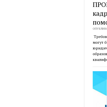
ПРОК
кадр
пом
ОПУБЛИКО
Требов
могут 
юридич
образо
квалиф