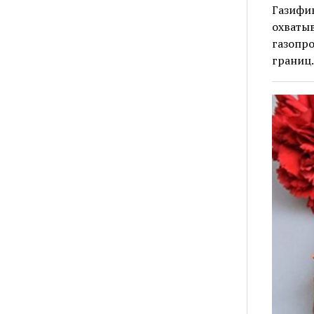
Газифик
охватыв
газопро
границ