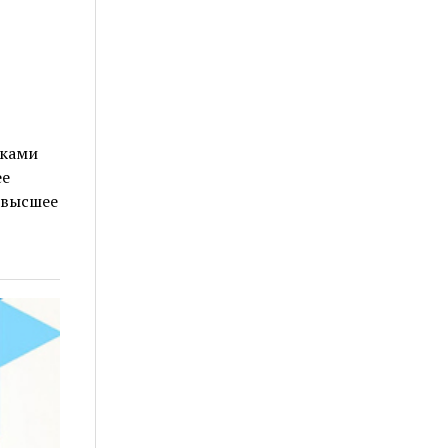
иками
ее
 высшее