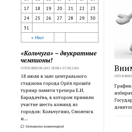
17
18
19
20
21
22
23
24
25
26
27
28
29
30
31
« Июл
«Кольчуга» – двукратные
чемпионы!
Вни
ОПУБЛИКОВАНО IRINA 07.08.2026
18 июля в зале центрального
ОПУБЛИКО
стадиона города Орёл прошёл
График 
турнир памяти тренера Е.И.
избират
Барадачёва, в котором приняли
Госуда
участие шесть команд из
девято
городов: Кольчугино, Смоленск
и…
Оставить коментарий