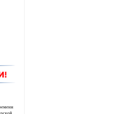
времени
ирской