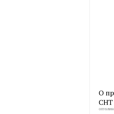
О п
СНТ
ОПУБЛИКО