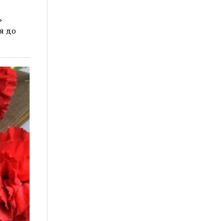
ь
я до