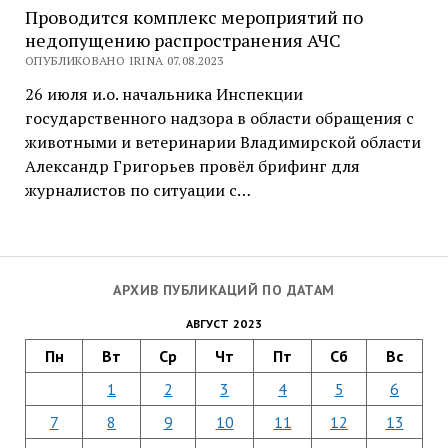
Проводится комплекс мероприятий по
недопущению распространения АЧС
ОПУБЛИКОВАНО IRINA 07.08.2023
26 июля и.о. начальника Инспекции
государственного надзора в области обращения с
животными и ветеринарии Владимирской области
Александр Григорьев провёл брифинг для
журналистов по ситуации с…
АРХИВ ПУБЛИКАЦИЙ ПО ДАТАМ
АВГУСТ 2023
Пн
Вт
Ср
Чт
Пт
Сб
Вс
1
2
3
4
5
6
7
8
9
10
11
12
13