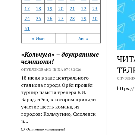
17
18
19
20
21
22
23
24
25
26
27
28
29
30
31
« Июн
Авг »
«Кольчуга» – двукратные
ЧИТ
чемпионы!
ТЕЛ
ОПУБЛИКОВАНО IRINA 07.08.2026
18 июля в зале центрального
ОПУБЛИКО
стадиона города Орёл прошёл
https:/
турнир памяти тренера Е.И.
Барадачёва, в котором приняли
участие шесть команд из
городов: Кольчугино, Смоленск
и…
Оставить коментарий