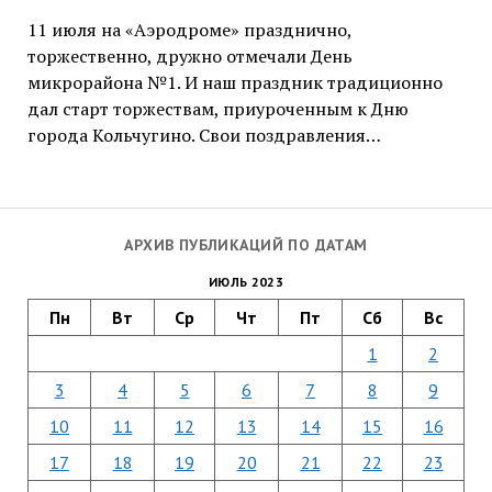
11 июля на «Аэродроме» празднично,
торжественно, дружно отмечали День
микрорайона №1. И наш праздник традиционно
дал старт торжествам, приуроченным к Дню
города Кольчугино. Свои поздравления…
АРХИВ ПУБЛИКАЦИЙ ПО ДАТАМ
ИЮЛЬ 2023
Пн
Вт
Ср
Чт
Пт
Сб
Вс
1
2
3
4
5
6
7
8
9
10
11
12
13
14
15
16
17
18
19
20
21
22
23