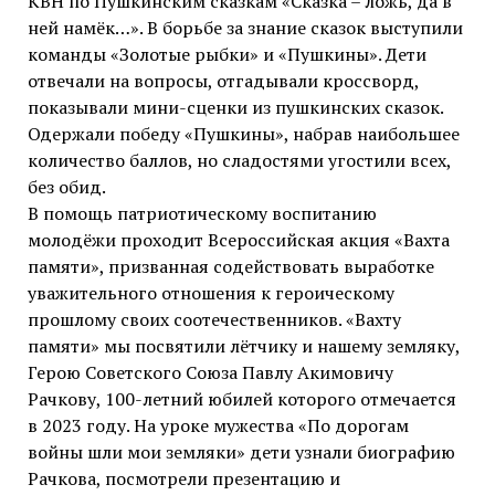
КВН по Пушкинским сказкам «Сказка – ложь, да в
ней намёк…». В борьбе за знание сказок выступили
команды «Золотые рыбки» и «Пушкины». Дети
отвечали на вопросы, отгадывали кроссворд,
показывали мини-сценки из пушкинских сказок.
Одержали победу «Пушкины», набрав наибольшее
количество баллов, но сладостями угостили всех,
без обид.
В помощь патриотическому воспитанию
молодёжи проходит Всероссийская акция «Вахта
памяти», призванная содействовать выработке
уважительного отношения к героическому
прошлому своих соотечественников. «Вахту
памяти» мы посвятили лётчику и нашему земляку,
Герою Советского Союза Павлу Акимовичу
Рачкову, 100-летний юбилей которого отмечается
в 2023 году. На уроке мужества «По дорогам
войны шли мои земляки» дети узнали биографию
Рачкова, посмотрели презентацию и