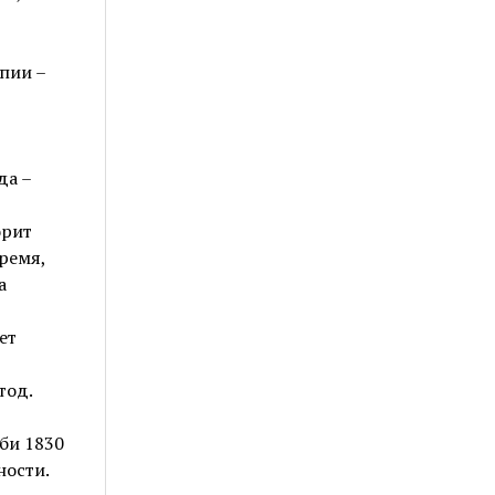
пии –
да –
орит
время,
а
ет
тод.
би 1830
ности.