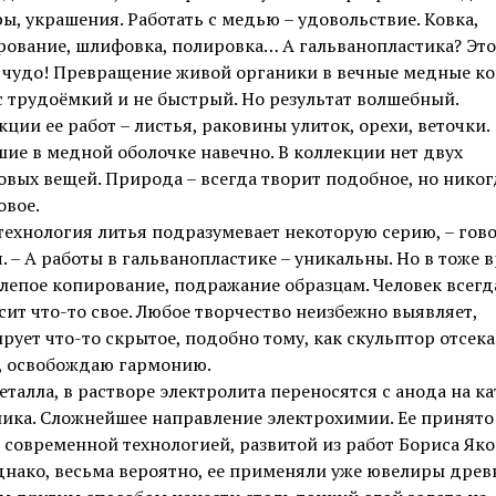
ы, украшения. Работать с медью – удовольствие. Ковка,
ование, шлифовка, полировка… А гальванопластика? Это
 чудо! Превращение живой органики в вечные медные ко
 трудоёмкий и не быстрый. Но результат волшебный.
кции ее работ – листья, раковины улиток, орехи, веточки.
ие в медной оболочке навечно. В коллекции нет двух
вых вещей. Природа – всегда творит подобное, но никог
овое.
технология литья подразумевает некоторую серию, – гов
. – А работы в гальванопластике – уникальны. Но в тоже 
слепое копирование, подражание образцам. Человек всегд
ит что-то свое. Любое творчество неизбежно выявляет,
рует что-то скрытое, подобно тому, как скульптор отсека
, освобождаю гармонию.
талла, в растворе электролита переносятся с анода на ка
ика. Сложнейшее направление электрохимии. Ее принято
 современной технологией, развитой из работ Бориса Яко
днако, весьма вероятно, ее применяли уже ювелиры древ