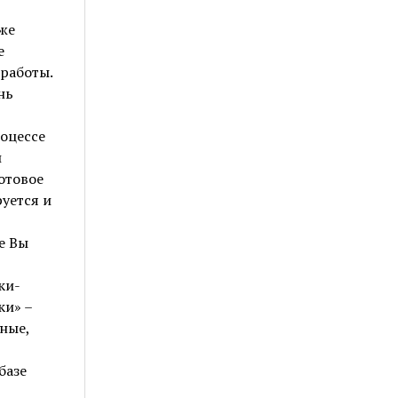
аже
е
 работы.
нь
роцессе
и
отовое
уется и
е Вы
ки-
ки» –
ные,
базе