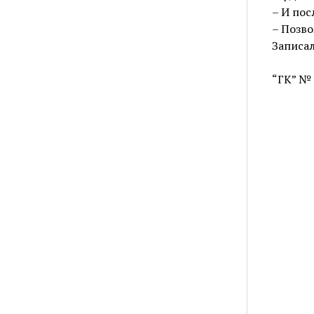
– И пос
– Позво
Записал
“ГК” № 