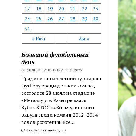
17
18
19
20
21
22
23
24
25
26
27
28
29
30
31
« Июн
Авг »
Большой футбольный
день
ОПУБЛИКОВАНО IRINA 06.08.2026
Традиционный летний турнир по
футболу среди детских команд
состоялся 28 июля на стадионе
«Металлург». Разыгрывался
Кубок КТОСов Кольчугинского
округа среди команд 2012–2014
годов рождения. Все…
Оставить коментарий