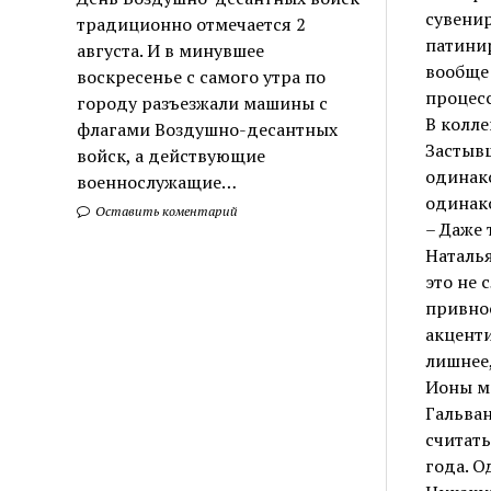
сувенир
традиционно отмечается 2
патинир
августа. И в минувшее
вообще
воскресенье с самого утра по
процесс
городу разъезжали машины с
В колле
флагами Воздушно-десантных
Застывш
войск, а действующие
одинако
военнослужащие…
одинак
Оставить коментарий
– Даже 
Наталья
это не 
привнос
акценти
лишнее
Ионы ме
Гальван
считать
года. О