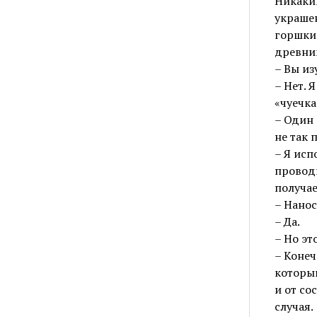
Никаким
украше
горшки 
древни
– Вы из
– Нет. 
«чуечк
– Один 
не так 
– Я исп
проводн
получае
– Нанос
– Да.
– Но эт
– Конеч
который
и от со
случая.