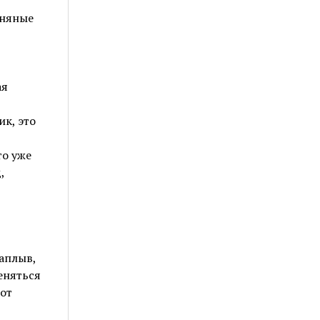
иняные
ая
к, это
то уже
,
аплыв,
еняться
 от