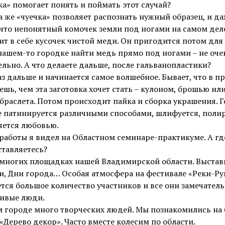
ка» помогает понять и поймать этот случай?
та же «чуечка» позволяет распознать нужный образец, и д
 что непонятный комочек земли под ногами на самом дел
т в себе кусочек чистой меди. Он пригодится потом для
 нашем-то городке найти медь прямо под ногами – не оче
льно. А что делаете дальше, после гальванопластики?
аз дальше и начинается самое волшебное. Бывает, что в п
шь, чем эта заготовка хочет стать – кулоном, брошью ил
браслета. Потом происходит пайка и сборка украшения. Г
 патинируется различными способами, шлифуется, полир
яется любовью.
работы я видел на Областном семинаре-практикуме. А гд
тавляетесь?
 многих площадках нашей Владимирской области. Выстав
, Дни города… Особая атмосфера на фестивале «Реки-Ру
тся большое количество участников и все они замечатель
ливые люди.
 городе много творческих людей. Мы познакомились на 
«Дерево декор». Часто вместе колесим по области.