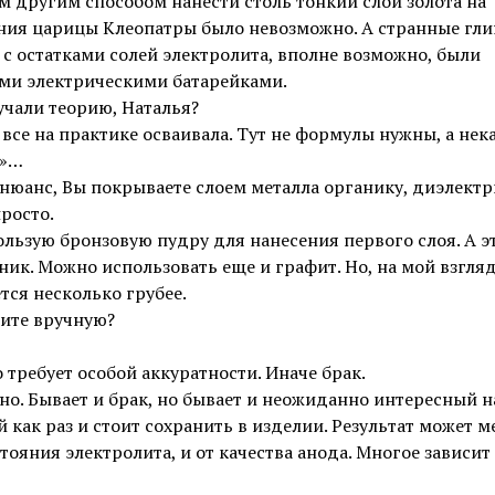
 другим способом нанести столь тонкий слой золота на
ния царицы Клеопатры было невозможно. А странные гл
с остатками солей электролита, вполне возможно, были
ми электрическими батарейками.
учали теорию, Наталья?
Я все на практике осваивала. Тут не формулы нужны, а нек
а»…
нюанс, Вы покрываете слоем металла органику, диэлектри
просто.
ользую бронзовую пудру для нанесения первого слоя. А э
ик. Можно использовать еще и графит. Но, на мой взгляд
тся несколько грубее.
ите вручную?
о требует особой аккуратности. Иначе брак.
но. Бывает и брак, но бывает и неожиданно интересный н
 как раз и стоит сохранить в изделии. Результат может м
стояния электролита, и от качества анода. Многое зависит