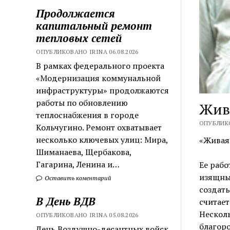
Продолжается
капитальный ремонт
тепловых сетей
ОПУБЛИКОВАНО IRINA 06.08.2026
В рамках федерального проекта
«Модернизация коммунальной
инфраструктуры» продолжаются
работы по обновлению
Жив
теплоснабжения в городе
ОПУБЛИКО
Кольчугино. Ремонт охватывает
несколько ключевых улиц: Мира,
«Живая 
Шиманаева, Щербакова,
Гагарина, Ленина и…
Ее рабо
изящны
Оставить коментарий
создать
В День ВДВ
считает
Несколь
ОПУБЛИКОВАНО IRINA 05.08.2026
благоро
День Воздушно-десантных войск