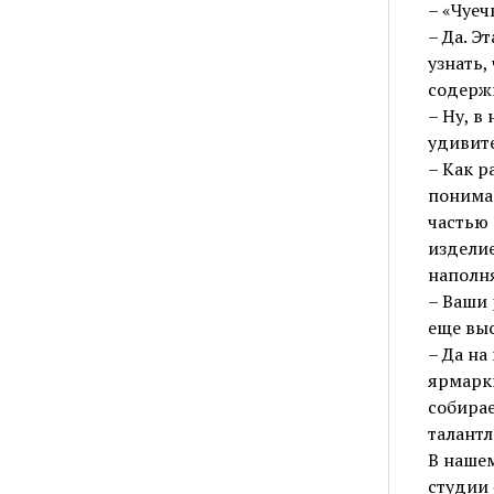
– «Чуеч
– Да. Э
узнать,
содержи
– Ну, в
удивите
– Как р
понимае
частью 
изделие
наполн
– Ваши 
еще выс
– Да на
ярмарки
собирае
талант
В нашем
студии 