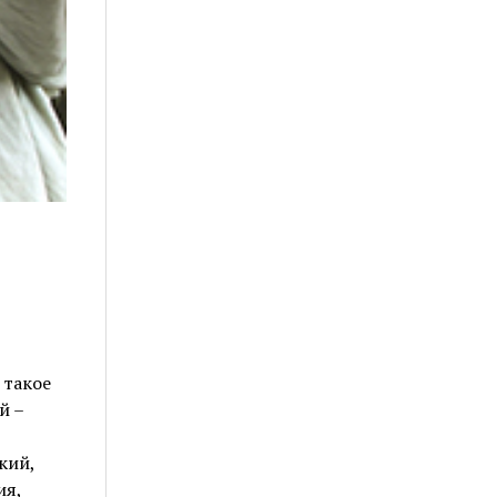
 такое
й –
кий,
ия,